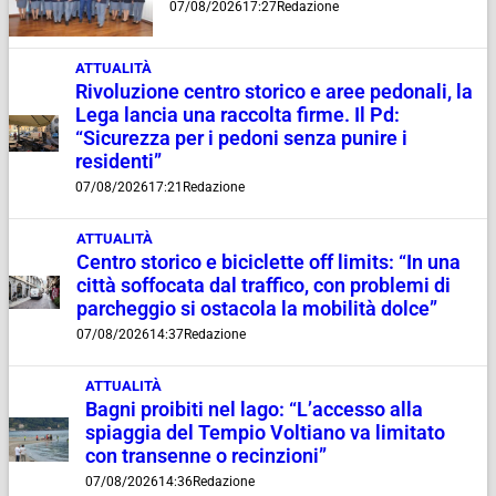
07/08/2026
17:27
Redazione
ATTUALITÀ
Rivoluzione centro storico e aree pedonali, la
Lega lancia una raccolta firme. Il Pd:
“Sicurezza per i pedoni senza punire i
residenti”
07/08/2026
17:21
Redazione
ATTUALITÀ
Centro storico e biciclette off limits: “In una
città soffocata dal traffico, con problemi di
parcheggio si ostacola la mobilità dolce”
07/08/2026
14:37
Redazione
ATTUALITÀ
Bagni proibiti nel lago: “L’accesso alla
spiaggia del Tempio Voltiano va limitato
con transenne o recinzioni”
07/08/2026
14:36
Redazione