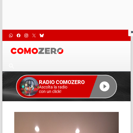
RADIO COMOZERO
Ascolta la radio
con un click!