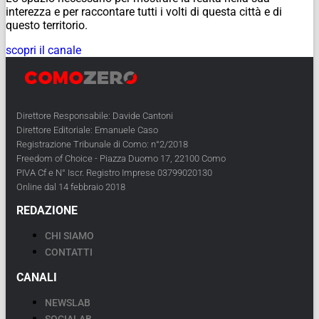
interezza e per raccontare tutti i volti di questa città e di
questo territorio.
scopri il canale
Direttore Responsabile: Davide Cantoni
Direttore Editoriale: Emanuele Caso
Registrazione Tribunale di Como: n°2/2018
Freedom of Choice - Piazza Duomo 17, 22100 Como
PIVA Cf e N° Iscr. Registro Imprese 03799020130
Online dal 14 febbraio 2018
REDAZIONE
CHI SIAMO
CONTATTI
CANALI
NEWSLAB