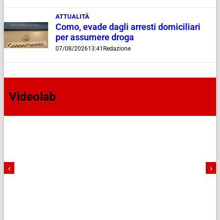
ATTUALITÀ
Como, evade dagli arresti domiciliari
per assumere droga
07/08/2026
13:41
Redazione
Videolab
‹
›