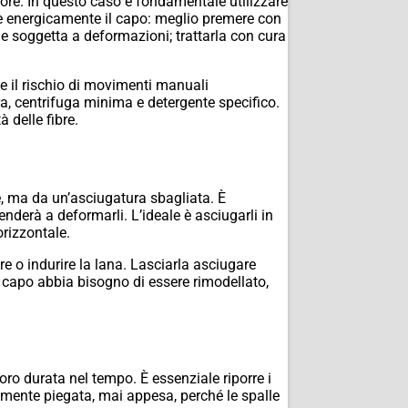
lore. In questo caso è fondamentale utilizzare
e energicamente il capo: meglio premere con
e soggetta a deformazioni; trattarla con cura
e il rischio di movimenti manuali
, centrifuga minima e detergente specifico.
 delle fibre.
sé, ma da un’asciugatura sbagliata. È
derà a deformarli. L’ideale è asciugarli in
rizzontale.
re o indurire la lana. Lasciarla asciugare
il capo abbia bisogno di essere rimodellato,
ro durata nel tempo. È essenziale riporre i
ilmente piegata, mai appesa, perché le spalle