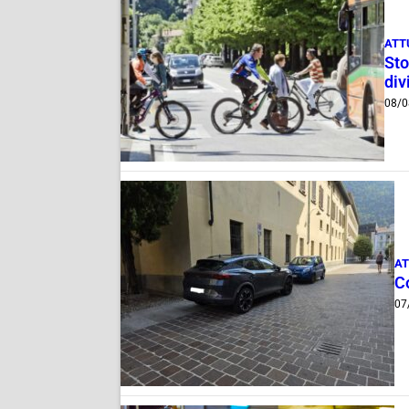
ATT
Sto
div
08/0
AT
Co
07