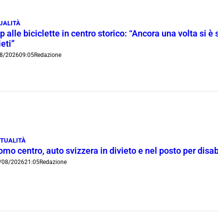
UALITÀ
p alle biciclette in centro storico: “Ancora una volta si è 
ieti”
8/2026
09:05
Redazione
TUALITÀ
mo centro, auto svizzera in divieto e nel posto per disab
/08/2026
21:05
Redazione