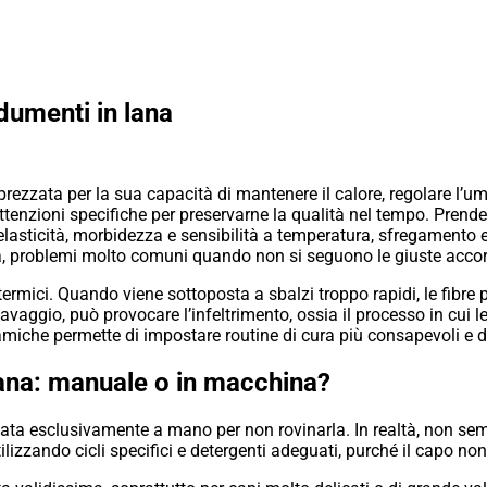
dumenti in lana
prezzata per la sua capacità di mantenere il calore, regolare l’um
attenzioni specifiche per preservarne la qualità nel tempo. Prende
 elasticità, morbidezza e sensibilità a temperatura, sfregamento 
rma, problemi molto comuni quando non si seguono le giuste accor
mici. Quando viene sottoposta a sbalzi troppo rapidi, le fibre po
vaggio, può provocare l’infeltrimento, ossia il processo in cui l
iche permette di impostare routine di cura più consapevoli e di 
lana: manuale o in macchina?
vata esclusivamente a mano per non rovinarla. In realtà, non s
ilizzando cicli specifici e detergenti adeguati, purché il capo non