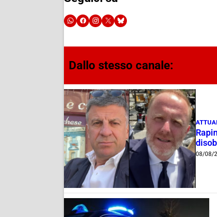
Dallo stesso canale:
ATTUA
Rapin
disob
08/08/