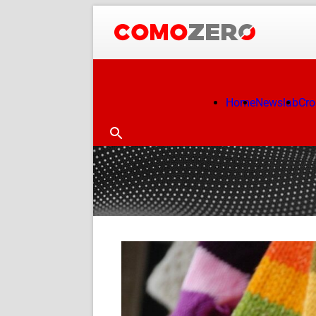
Home
Newslab
Cr