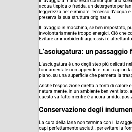
Il lavaggio a mano resta comunque una scelta 
acqua tiepida o fredda, un detergente per l
leggerezza per eliminare l’eccesso d’acqua e
preserva la sua struttura originaria.
Il lavaggio in macchina, se ben impostato, pu
involontariamente troppo energici. Ciò che 
Evitare ammorbidenti aggressivi è altrettanto
L’asciugatura: un passaggio
L’asciugatura è uno degli step più delicati n
fondamentale non appendere mai i capi in lana
piano, su una superficie che permetta la tra
Anche l’esposizione diretta a fonti di calore 
naturalmente, in un ambiente ben ventilato, ai
questo va fatto mentre è ancora umido, posiz
Conservazione degli indument
La cura della lana non termina con il lavaggi
capi perfettamente asciutti, per evitare la fo