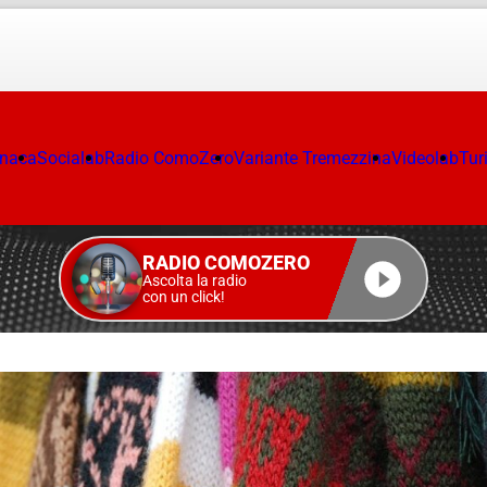
onaca
Socialab
Radio ComoZero
Variante Tremezzina
Videolab
Tur
RADIO COMOZERO
Ascolta la radio
con un click!