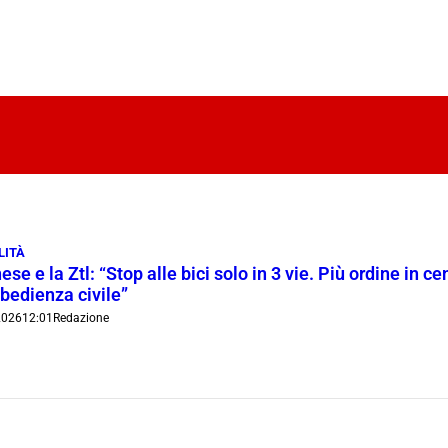
LITÀ
ese e la Ztl: “Stop alle bici solo in 3 vie. Più ordine in c
bedienza civile”
2026
12:01
Redazione