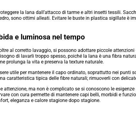
eggere la lana dall’attacco di tarme e altri insetti tessili. Sacche
ro, sono ottimi alleati. Evitare le buste in plastica sigillate è i
ida e luminosa nel tempo
oltre al corretto lavaggio, si possono adottare piccole attenzioni
isogno di lavarli troppo spesso, poiché la lana è una fibra natur
ne prolunga la vita e preserva la texture naturale.
ere utile per mantenere il capo ordinato, soprattutto nei punti so
 caratteristica tipica delle fibre naturali; rimuoverli con delica
de attenzione, ma non è complicato se si conoscono le esigenze d
rvare con cura permette di mantenere capi belli, morbidi e funz
mfort, eleganza e calore stagione dopo stagione.