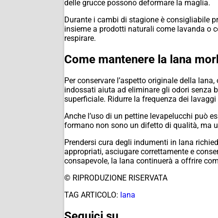
delle grucce possono deformare la maglia.
Durante i cambi di stagione è consigliabile prot
insieme a prodotti naturali come lavanda o ced
respirare.
Come mantenere la lana morb
Per conservare l’aspetto originale della lana, 
indossati aiuta ad eliminare gli odori senza b
superficiale. Ridurre la frequenza dei lavaggi 
Anche l’uso di un pettine levapelucchi può ess
formano non sono un difetto di qualità, ma una
Prendersi cura degli indumenti in lana richie
appropriati, asciugare correttamente e conse
consapevole, la lana continuerà a offrire co
© RIPRODUZIONE RISERVATA
TAG ARTICOLO:
lana
Seguici su