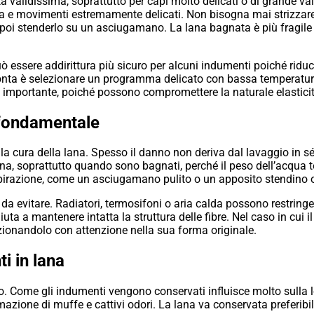
validissima, soprattutto per capi molto delicati o di grande va
ana e movimenti estremamente delicati. Non bisogna mai strizzar
 poi stenderlo su un asciugamano. La lana bagnata è più fragile 
ò essere addirittura più sicuro per alcuni indumenti poiché riduc
conta è selezionare un programma delicato con bassa temperatura
 importante, poiché possono compromettere la naturale elasticità
 fondamentale
ella cura della lana. Spesso il danno non deriva dal lavaggio in 
, soprattutto quando sono bagnati, perché il peso dell’acqua ten
spirazione, come un asciugamano pulito o un apposito stendino o
è da evitare. Radiatori, termosifoni o aria calda possono restringe
uta a mantenere intatta la struttura delle fibre. Nel caso in cui 
ionandolo con attenzione nella sua forma originale.
i in lana
o. Come gli indumenti vengono conservati influisce molto sulla lo
rmazione di muffe e cattivi odori. La lana va conservata preferib