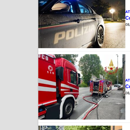
AT
C
08
AT
C
08