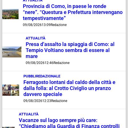
ATTUALITÀ
Provincia di Como, in paese le ronde
“nere”. “Questura e Prefettura intervengano
tempestivamente”
09/08/2026
13:09
Redazione
ATTUALITÀ
Presa d’assalto la spiaggia di Como: al
Tempio Voltiano sembra di essere al
mare
09/08/2026
12:46
Redazione
PUBBLIREDAZIONALE
Ferragosto lontani dal caldo della città e
dalla folla: al Crotto Civiglio un pranzo
davvero speciale
09/08/2026
12:23
Redazione
ATTUALITÀ
Vacanze sul lago sempre più care:
“Chiediamo alla Guardia di Finanza controlli