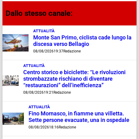
Dallo stesso canale:
ATTUALITÀ
Monte San Primo, ciclista cade lungo la
discesa verso Bellagio
08/08/2026
19:37
Redazione
ATTUALITÀ
Centro storico e biciclette: “Le rivoluzioni
strombazzate rischiano di diventare
“restaurazioni” dell’inefficienza”
08/08/2026
19:21
Redazione
ATTUALITÀ
Fino Mornasco, in fiamme una villetta.
Sette persone evacuate, una in ospedale
08/08/2026
18:16
Redazione