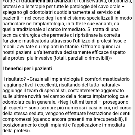
«Oltre ai
trattamenti più avanzati
di conservativa, ortodonzia,
protesi e alle terapie per tutte le patologie del cavo orale –
spiegano gli odontoiatri quotidianamente al servizio dei
pazienti – nel corso degli anni ci siamo specializzati in modo
particolare nell’implantologia, in tutte le sue varianti, da
quella tradizionale al carico immediato. Si tratta di una
tecnica chirurgica che permette di ripristinare la corretta
funzione masticatoria attraverso l’utilizzo di protesi fisse e
mobili avvitate su impianti in titanio. Offriamo quindi ai
nostri pazienti un’alternativa decisamente efficace rispetto
alle protesi più invasive (totali, parziali o rimovibili)».
I benefici per i pazienti
Il risultato? «Grazie all’implantologia il comfort masticatorio
raggiunge livelli eccellenti, risultando del tutto naturale»
aggiunge il team di specialisti, costantemente aggiornato
sulle ultime novità nel campo della ricerca implantologica e
odontoiatrica in generale. «Negli ultimi tempi – proseguono
gli esperti – sono sempre più numerosi i casi in cui, nel corso
della stessa seduta, vengono effettuate l’estrazione dei denti
compromessi (quando ancora presenti ma irrecuperabili), il
posizionamento degli impianti e l’applicazione immediata
della protesi».