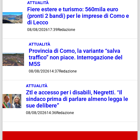
ATTUALITÀ
Fiere estere e turismo: 560mila euro
(pronti 2 bandi) per le imprese di Como e
di Lecco
08/08/2026
17:39
Redazione
ATTUALITÀ
Provincia di Como, la variante “salva
traffico” non piace. Interrogazione del
M5S
08/08/2026
14:37
Redazione
ATTUALITÀ
Ztl e accesso per i disabili, Negretti. “Il
sindaco prima di parlare almeno legga le
sue delibere”
08/08/2026
14:36
Redazione