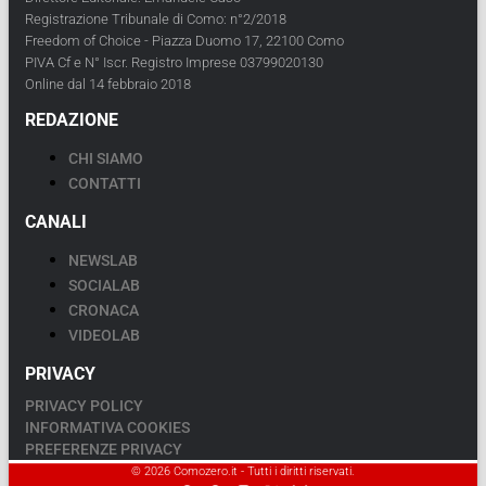
Registrazione Tribunale di Como: n°2/2018
Freedom of Choice - Piazza Duomo 17, 22100 Como
PIVA Cf e N° Iscr. Registro Imprese 03799020130
Online dal 14 febbraio 2018
REDAZIONE
CHI SIAMO
CONTATTI
CANALI
NEWSLAB
SOCIALAB
CRONACA
VIDEOLAB
PRIVACY
PRIVACY POLICY
INFORMATIVA COOKIES
PREFERENZE PRIVACY
© 2026 Comozero.it - Tutti i diritti riservati.