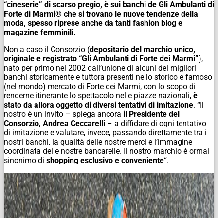
“cineserie” di scarso pregio, è sui banchi de Gli Ambulanti di
Forte di Marmi
® che si trovano
le nuove tendenze della
moda, spesso riprese anche da tanti fashion blog e
magazine femminili.
Non a caso il Consorzio (
depositario del marchio unico,
originale e registrato “Gli Ambulanti di Forte dei Marmi”
),
nato per p
rimo nel 2002 dall’unione di alcuni dei migliori
banchi storicamente e tuttora
presenti nello storico e famoso
(nel mondo) mercato di Forte dei Marmi, con lo scopo di
renderne itinerante lo spet
tacolo nelle piazze nazionali,
è
stato da allora oggetto di diversi tentativi di imitazione
.
“Il
nostro è un invito – spiega ancora
il Presidente del
Consorzio, Andrea Ceccarelli
– a diffidare di ogni tentativo
di imitazione e valutare, invece, passando direttamente tra i
nostri banchi, la qualità delle nostre merci e l’immagine
coordinata delle nostre bancarelle. Il nostro marchio è ormai
sinonimo di
shopping esclusivo e conveni
ente
“.