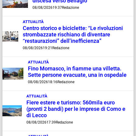
discesa verso Bellagio
08/08/2026
19:37
Redazione
ATTUALITÀ
Centro storico e biciclette: “Le rivoluzioni
strombazzate rischiano di diventare
“restaurazioni” dell’inefficienza”
08/08/2026
19:21
Redazione
ATTUALITÀ
Fino Mornasco, in fiamme una villetta.
Sette persone evacuate, una in ospedale
08/08/2026
18:16
Redazione
ATTUALITÀ
Fiere estere e turismo: 560mila euro
(pronti 2 bandi) per le imprese di Como e
di Lecco
08/08/2026
17:39
Redazione