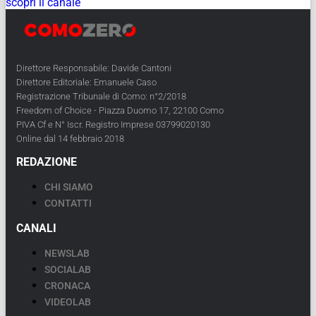
scopri il canale
Direttore Responsabile: Davide Cantoni
Direttore Editoriale: Emanuele Caso
Registrazione Tribunale di Como: n°2/2018
Freedom of Choice - Piazza Duomo 17, 22100 Como
PIVA Cf e N° Iscr. Registro Imprese 03799020130
Online dal 14 febbraio 2018
REDAZIONE
CHI SIAMO
CONTATTI
CANALI
NEWSLAB
SOCIALAB
CRONACA
VIDEOLAB