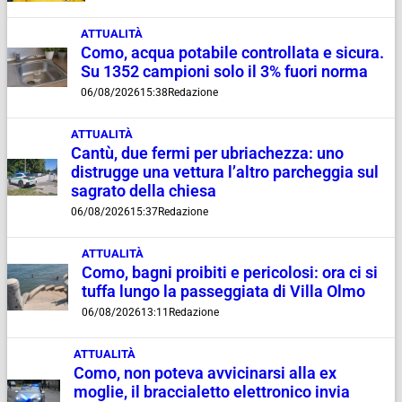
ATTUALITÀ
Como, acqua potabile controllata e sicura.
Su 1352 campioni solo il 3% fuori norma
06/08/2026
15:38
Redazione
ATTUALITÀ
Cantù, due fermi per ubriachezza: uno
distrugge una vettura l’altro parcheggia sul
sagrato della chiesa
06/08/2026
15:37
Redazione
ATTUALITÀ
Como, bagni proibiti e pericolosi: ora ci si
tuffa lungo la passeggiata di Villa Olmo
06/08/2026
13:11
Redazione
ATTUALITÀ
Como, non poteva avvicinarsi alla ex
moglie, il braccialetto elettronico invia