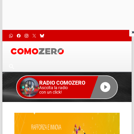
RADIO COMOZERO
Ascolta la radio
con un click!