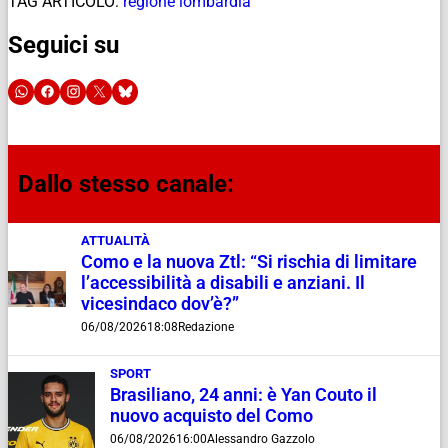
TAG ARTICOLO:
regione lombardia
Seguici su
Dallo stesso canale:
ATTUALITÀ
Como e la nuova Ztl: “Si rischia di limitare
l’accessibilità a disabili e anziani. Il
vicesindaco dov’è?”
06/08/2026
18:08
Redazione
SPORT
Brasiliano, 24 anni: è Yan Couto il
nuovo acquisto del Como
06/08/2026
16:00
Alessandro Gazzolo