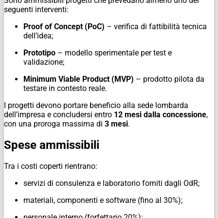
Sono ammissibili progetti che prevedano almeno uno dei
seguenti interventi:
Proof of Concept (PoC)
– verifica di fattibilità tecnica
dell’idea;
Prototipo
– modello sperimentale per test e
validazione;
Minimum Viable Product (MVP)
– prodotto pilota da
testare in contesto reale.
I progetti devono portare beneficio alla sede lombarda
dell’impresa e concludersi entro
12 mesi dalla concessione
,
con una proroga massima di
3 mesi
.
Spese ammissibili
Tra i costi coperti rientrano:
servizi di consulenza e laboratorio forniti dagli OdR;
materiali, componenti e software (fino al 30%);
personale interno (forfettario 20%);