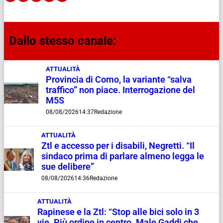
Dallo stesso canale:
ATTUALITÀ
Provincia di Como, la variante “salva
traffico” non piace. Interrogazione del
M5S
08/08/2026
14:37
Redazione
ATTUALITÀ
Ztl e accesso per i disabili, Negretti. “Il
sindaco prima di parlare almeno legga le
sue delibere”
08/08/2026
14:36
Redazione
ATTUALITÀ
Rapinese e la Ztl: “Stop alle bici solo in 3
vie. Più ordine in centro. Male Gaddi che