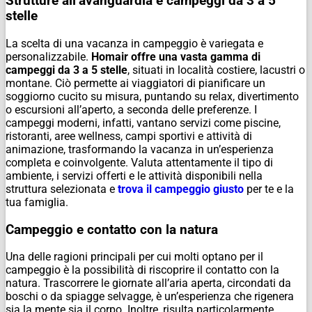
Strutture all’avanguardia e campeggi da 3 a 5
stelle
La scelta di una vacanza in campeggio è variegata e
personalizzabile.
Homair offre una vasta gamma di
campeggi da 3 a 5 stelle
, situati in località costiere, lacustri o
montane. Ciò permette ai viaggiatori di pianificare un
soggiorno cucito su misura, puntando su relax, divertimento
o escursioni all’aperto, a seconda delle preferenze. I
campeggi moderni, infatti, vantano servizi come piscine,
ristoranti, aree wellness, campi sportivi e attività di
animazione, trasformando la vacanza in un’esperienza
completa e coinvolgente. Valuta attentamente il tipo di
ambiente, i servizi offerti e le attività disponibili nella
struttura selezionata e
trova il campeggio giusto
per te e la
tua famiglia.
Campeggio e contatto con la natura
Una delle ragioni principali per cui molti optano per il
campeggio è la possibilità di riscoprire il contatto con la
natura. Trascorrere le giornate all’aria aperta, circondati da
boschi o da spiagge selvagge, è un’esperienza che rigenera
sia la mente sia il corpo. Inoltre, risulta particolarmente