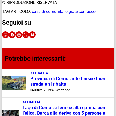
© RIPRODUZIONE RISERVATA
TAG ARTICOLO:
casa di comunità
,
olgiate comasco
Seguici su
Potrebbe interessarti:
ATTUALITÀ
Provincia di Como, auto finisce fuori
strada e si ribalta
06/08/2026
19:48
Redazione
ATTUALITÀ
Lago di Como, si ferisce alla gamba con
l’elica. Barca alla deriva con 5 persone a