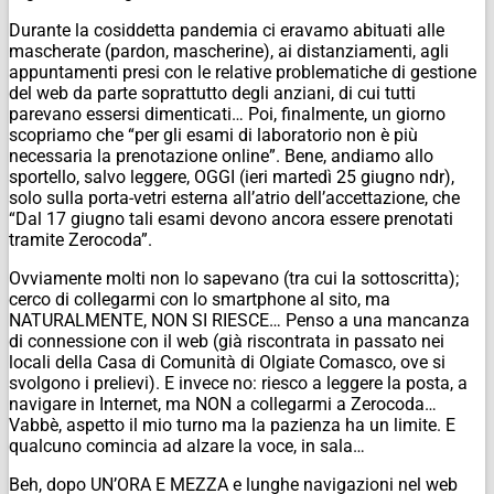
Durante la cosiddetta pandemia ci eravamo abituati alle
mascherate (pardon, mascherine), ai distanziamenti, agli
appuntamenti presi con le relative problematiche di gestione
del web da parte soprattutto degli anziani, di cui tutti
parevano essersi dimenticati… Poi, finalmente, un giorno
scopriamo che “per gli esami di laboratorio non è più
necessaria la prenotazione online”. Bene, andiamo allo
sportello, salvo leggere, OGGI (ieri martedì 25 giugno ndr),
solo sulla porta-vetri esterna all’atrio dell’accettazione, che
“Dal 17 giugno tali esami devono ancora essere prenotati
tramite Zerocoda”.
Ovviamente molti non lo sapevano (tra cui la sottoscritta);
cerco di collegarmi con lo smartphone al sito, ma
NATURALMENTE, NON SI RIESCE… Penso a una mancanza
di connessione con il web (già riscontrata in passato nei
locali della Casa di Comunità di Olgiate Comasco, ove si
svolgono i prelievi). E invece no: riesco a leggere la posta, a
navigare in Internet, ma NON a collegarmi a Zerocoda…
Vabbè, aspetto il mio turno ma la pazienza ha un limite. E
qualcuno comincia ad alzare la voce, in sala…
Beh, dopo UN’ORA E MEZZA e lunghe navigazioni nel web