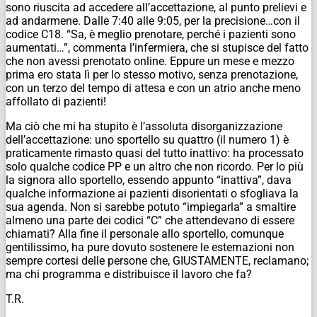
sono riuscita ad accedere all’accettazione, al punto prelievi e
ad andarmene. Dalle 7:40 alle 9:05, per la precisione…con il
codice C18. “Sa, è meglio prenotare, perché i pazienti sono
aumentati…”, commenta l’infermiera, che si stupisce del fatto
che non avessi prenotato online. Eppure un mese e mezzo
prima ero stata lì per lo stesso motivo, senza prenotazione,
con un terzo del tempo di attesa e con un atrio anche meno
affollato di pazienti!
Ma ciò che mi ha stupito è l’assoluta disorganizzazione
dell’accettazione: uno sportello su quattro (il numero 1) è
praticamente rimasto quasi del tutto inattivo: ha processato
solo qualche codice PP e un altro che non ricordo. Per lo più
la signora allo sportello, essendo appunto “inattiva”, dava
qualche informazione ai pazienti disorientati o sfogliava la
sua agenda. Non si sarebbe potuto “impiegarla” a smaltire
almeno una parte dei codici “C” che attendevano di essere
chiamati? Alla fine il personale allo sportello, comunque
gentilissimo, ha pure dovuto sostenere le esternazioni non
sempre cortesi delle persone che, GIUSTAMENTE, reclamano;
ma chi programma e distribuisce il lavoro che fa?
T.R.