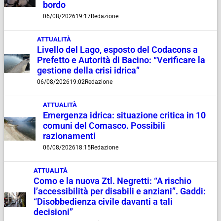
bordo
06/08/2026
19:17
Redazione
ATTUALITÀ
Livello del Lago, esposto del Codacons a
Prefetto e Autorità di Bacino: “Verificare la
gestione della crisi idrica”
06/08/2026
19:02
Redazione
ATTUALITÀ
Emergenza idrica: situazione critica in 10
comuni del Comasco. Possibili
razionamenti
06/08/2026
18:15
Redazione
ATTUALITÀ
Como e la nuova Ztl. Negretti: “A rischio
l’accessibilità per disabili e anziani”. Gaddi:
“Disobbedienza civile davanti a tali
decisioni”