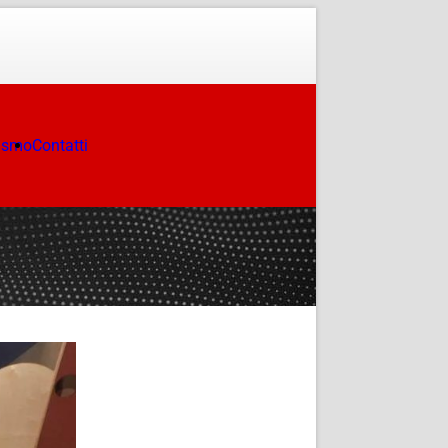
ismo
Contatti