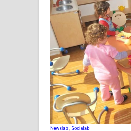
Newslab
,
Socialab