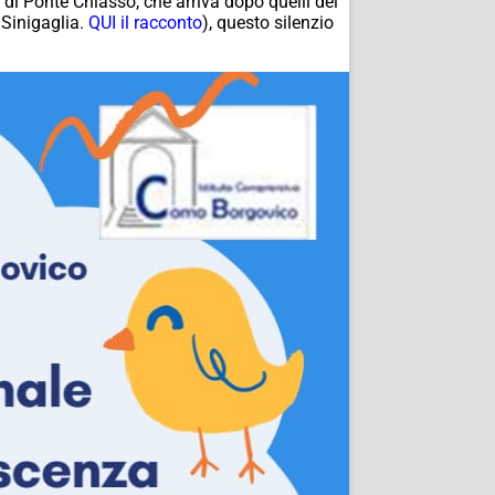
 di Ponte Chiasso, che arriva dopo quelli del
 Sinigaglia.
QUI il racconto
), questo silenzio