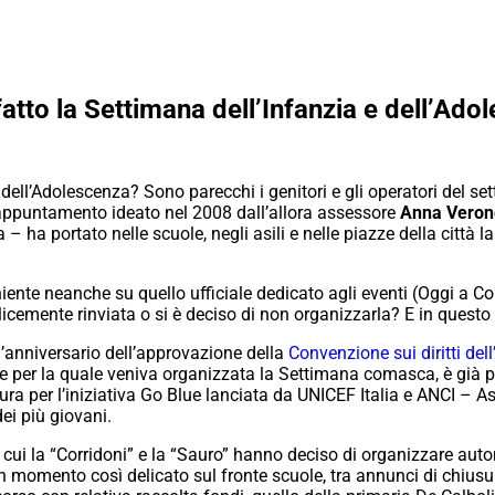
atto la Settimana dell’Infanzia e dell’Ad
 dell’Adolescenza? Sono parecchi i genitori e gli operatori del se
appuntamento ideato nel 2008 dall’allora assessore
Anna Verone
ha portato nelle scuole, negli asili e nelle piazze della città lab
niente neanche su quello ufficiale dedicato agli eventi (Oggi a
cemente rinviata o si è deciso di non organizzarla? E in quest
l’anniversario dell’approvazione della
Convenzione sui diritti del
 per la quale veniva organizzata la Settimana comasca, è già p
ura per l’iniziativa Go Blue lanciata da UNICEF Italia e ANCI – 
dei più giovani.
 cui la “Corridoni” e la “Sauro” hanno deciso di organizzare a
 un momento così delicato sul fronte scuole, tra annunci di chiusur