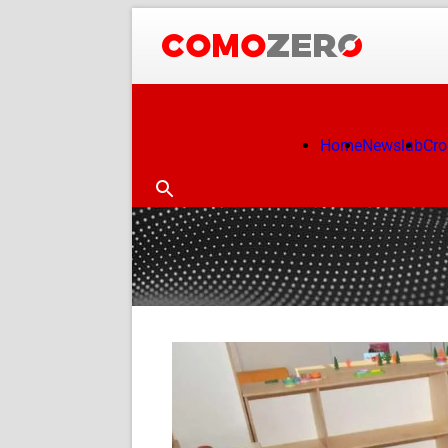
Home
Newslab
Cr