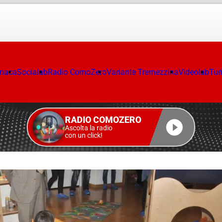
onaca
Socialab
Radio ComoZero
Variante Tremezzina
Videolab
Tur
RADIO COMOZERO
Ascolta la radio
con un click!