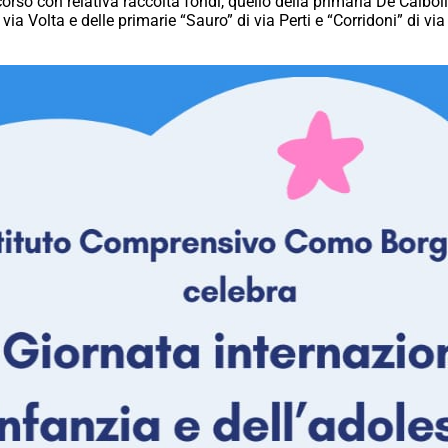
rso con relativa raccolta fondi, quello della primaria De Calboli
ia Volta e delle primarie “Sauro” di via Perti e “Corridoni” di via