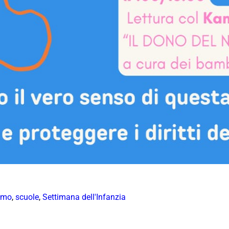
omo
,
scuole
,
Settimana dell'Infanzia