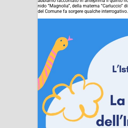
abbiamo raccontato in anteprima il quinto rico
nido “Magnolia”, della materna “Carluccio” di v
del Comune fa sorgere qualche interrogativo.