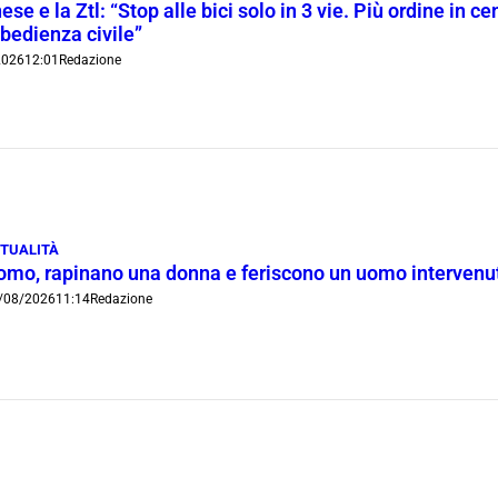
ese e la Ztl: “Stop alle bici solo in 3 vie. Più ordine in c
bedienza civile”
2026
12:01
Redazione
TUALITÀ
omo, rapinano una donna e feriscono un uomo intervenut
/08/2026
11:14
Redazione