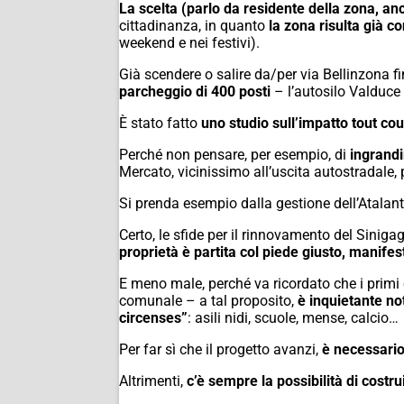
La scelta
(parlo da residente della zona, a
cittadinanza, in quanto
la zona risulta già c
weekend e nei festivi).
Già scendere o salire da/per via Bellinzona f
parcheggio di 400 posti
– l’autosilo Valduce
È stato fatto
uno studio sull’impatto tout cou
Perché non pensare, per esempio, di
ingrandi
Mercato, vicinissimo all’uscita autostradale,
Si prenda esempio dalla gestione dell’Atalant
Certo, le sfide per il rinnovamento del Siniga
proprietà è partita col piede giusto, manife
E meno male, perché va ricordato che i primi 
comunale – a tal proposito,
è inquietante no
circenses”
: asili nidi, scuole, mense, calcio…
Per far sì che il progetto avanzi,
è necessario
Altrimenti,
c’è sempre la possibilità di costru