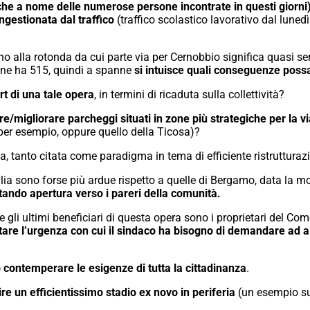
nche a nome delle numerose persone incontrate in questi giorn
ongestionata dal traffico
(traffico scolastico lavorativo dal lunedì 
ino alla rotonda da cui parte via per Cernobbio significa quasi 
 ne ha 515, quindi a spanne
si intuisce quali conseguenze poss
rt di una tale opera
, in termini di ricaduta sulla collettività?
re/migliorare parcheggi situati in zone più strategiche per la vi
 per esempio, oppure quello della Ticosa)?
a, tanto citata come paradigma in tema di efficiente ristrutturaz
glia sono forse più ardue rispetto a quelle di Bergamo, data la mo
stando apertura verso i pareri della comunità.
e gli ultimi beneficiari di questa opera sono i proprietari del C
tare l’urgenza con cui il sindaco ha bisogno di demandare ad alt
 contemperare le esigenze di tutta la cittadinanza
.
ire un efficientissimo stadio ex novo in periferia
(un esempio su 