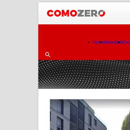
Home
Newslab
Cr