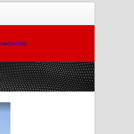
ismo
Contatti