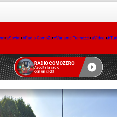
onaca
Socialab
Radio ComoZero
Variante Tremezzina
Videolab
Tur
RADIO COMOZERO
Ascolta la radio
con un click!