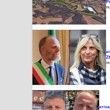
Pr
08
AT
Zt
08
ATTUA