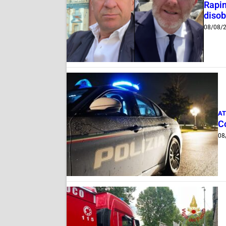
Rapin
disob
08/08/
AT
C
08