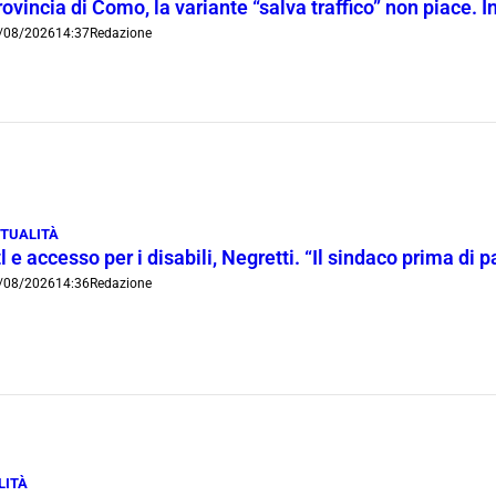
ovincia di Como, la variante “salva traffico” non piace.
/08/2026
14:37
Redazione
TUALITÀ
l e accesso per i disabili, Negretti. “Il sindaco prima di
/08/2026
14:36
Redazione
LITÀ