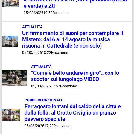
e verde) e Ztl
05/08/2026
19:58
Redazione
ATTUALITÀ
Un firmamento di suoni per contemplare il
Mistero: dal 6 al 14 agosto la musica
risuona in Cattedrale (e non solo)
05/08/2026
18:22
Redazione
ATTUALITÀ
“Come è bello andare in giro”…con lo
scooter sul lungolago VIDEO
05/08/2026
17:57
Redazione
PUBBLIREDAZIONALE
Ferragosto lontani dal caldo della città e
dalla folla: al Crotto Civiglio un pranzo
davvero speciale
05/08/2026
17:23
Redazione