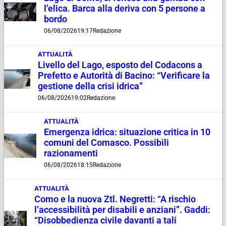
l’elica. Barca alla deriva con 5 persone a
bordo
06/08/2026
19:17
Redazione
ATTUALITÀ
Livello del Lago, esposto del Codacons a
Prefetto e Autorità di Bacino: “Verificare la
gestione della crisi idrica”
06/08/2026
19:02
Redazione
ATTUALITÀ
Emergenza idrica: situazione critica in 10
comuni del Comasco. Possibili
razionamenti
06/08/2026
18:15
Redazione
ATTUALITÀ
Como e la nuova Ztl. Negretti: “A rischio
l’accessibilità per disabili e anziani”. Gaddi:
“Disobbedienza civile davanti a tali