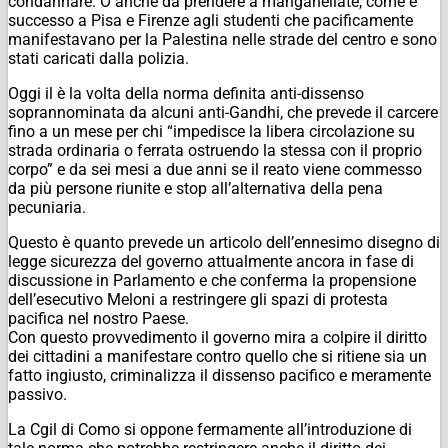
condannare. O anche da prendere a manganellate, come è
successo a Pisa e Firenze agli studenti che pacificamente
manifestavano per la Palestina nelle strade del centro e sono
stati caricati dalla polizia.
Oggi il è la volta della norma definita anti-dissenso
soprannominata da alcuni anti-Gandhi, che prevede il carcere
fino a un mese per chi “impedisce la libera circolazione su
strada ordinaria o ferrata ostruendo la stessa con il proprio
corpo” e da sei mesi a due anni se il reato viene commesso
da più persone riunite e stop all’alternativa della pena
pecuniaria.
Questo è quanto prevede un articolo dell’ennesimo disegno di
legge sicurezza del governo attualmente ancora in fase di
discussione in Parlamento e che conferma la propensione
dell’esecutivo Meloni a restringere gli spazi di protesta
pacifica nel nostro Paese.
Con questo provvedimento il governo mira a colpire il diritto
dei cittadini a manifestare contro quello che si ritiene sia un
fatto ingiusto, criminalizza il dissenso pacifico e meramente
passivo.
La Cgil di Como si oppone fermamente all’introduzione di