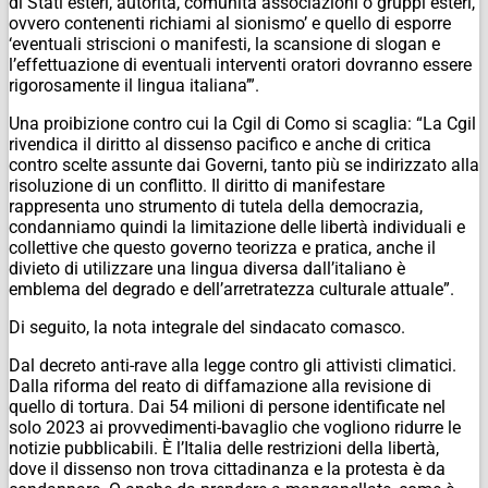
di Stati esteri, autorità, comunità associazioni o gruppi esteri,
ovvero contenenti richiami al sionismo’ e quello di esporre
‘eventuali striscioni o manifesti, la scansione di slogan e
l’effettuazione di eventuali interventi oratori dovranno essere
rigorosamente il lingua italiana’”.
Una proibizione contro cui la Cgil di Como si scaglia: “La Cgil
rivendica il diritto al dissenso pacifico e anche di critica
contro scelte assunte dai Governi, tanto più se indirizzato alla
risoluzione di un conflitto. Il diritto di manifestare
rappresenta uno strumento di tutela della democrazia,
condanniamo quindi la limitazione delle libertà individuali e
collettive che questo governo teorizza e pratica, anche il
divieto di utilizzare una lingua diversa dall’italiano è
emblema del degrado e dell’arretratezza culturale attuale”.
Di seguito, la nota integrale del sindacato comasco.
Dal decreto anti-rave alla legge contro gli attivisti climatici.
Dalla riforma del reato di diffamazione alla revisione di
quello di tortura. Dai 54 milioni di persone identificate nel
solo 2023 ai provvedimenti-bavaglio che vogliono ridurre le
notizie pubblicabili. È l’Italia delle restrizioni della libertà,
dove il dissenso non trova cittadinanza e la protesta è da