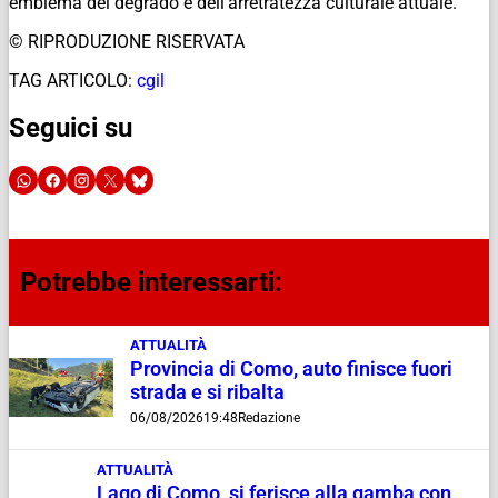
emblema del degrado e dell’arretratezza culturale attuale.
© RIPRODUZIONE RISERVATA
TAG ARTICOLO:
cgil
Seguici su
Potrebbe interessarti:
ATTUALITÀ
Provincia di Como, auto finisce fuori
strada e si ribalta
06/08/2026
19:48
Redazione
ATTUALITÀ
Lago di Como, si ferisce alla gamba con