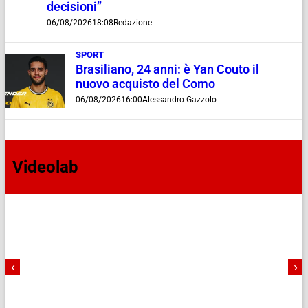
decisioni”
06/08/2026
18:08
Redazione
SPORT
Brasiliano, 24 anni: è Yan Couto il
nuovo acquisto del Como
06/08/2026
16:00
Alessandro Gazzolo
Videolab
‹
›