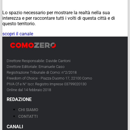
Lo spazio necessario per mostrare la realtà nella sua
interezza e per raccontare tutti i volti di questa città e di
questo territorio.
scopri il canale
Direttore Responsabile: Davide Cantoni
Direttore Editoriale: Emanuele Caso
Registrazione Tribunale di Como: n°2/2018
Freedom of Choice - Piazza Duomo 17, 22100 Como
PIVA Cf e N° Iscr. Registro Imprese 03799020130
Online dal 14 febbraio 2018
REDAZIONE
CHI SIAMO
CONTATTI
CANALI