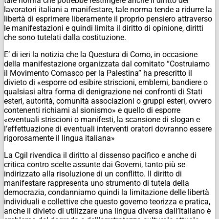
tale norma che potrebbe restringere anche il diritto dei
lavoratori italiani a manifestare, tale norma tende a ridurre la
libertà di esprimere liberamente il proprio pensiero attraverso
le manifestazioni e quindi limita il diritto di opinione, diritti
che sono tutelati dalla costituzione.
E’ di ieri la notizia che la Questura di Como, in occasione
della manifestazione organizzata dal comitato “Costruiamo
il Movimento Comasco per la Palestina” ha prescritto il
divieto di «esporre od esibire striscioni, emblemi, bandiere o
qualsiasi altra forma di denigrazione nei confronti di Stati
esteri, autorità, comunità associazioni o gruppi esteri, ovvero
contenenti richiami al sionismo» e quello di esporre
«eventuali striscioni o manifesti, la scansione di slogan e
l’effettuazione di eventuali interventi oratori dovranno essere
rigorosamente il lingua italiana»
La Cgil rivendica il diritto al dissenso pacifico e anche di
critica contro scelte assunte dai Governi, tanto più se
indirizzato alla risoluzione di un conflitto. Il diritto di
manifestare rappresenta uno strumento di tutela della
democrazia, condanniamo quindi la limitazione delle libertà
individuali e collettive che questo governo teorizza e pratica,
anche il divieto di utilizzare una lingua diversa dall’italiano è