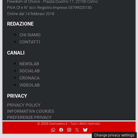
Freedom of Choice - Piazza Duomo 17, 22100 Como
PIVA Cf e N° Iscr. Registro Imprese 03799020130
Online dal 14 febbraio 2018
REDAZIONE
CHI SIAMO
CONTATTI
CANALI
NEWSLAB
SOCIALAB
CRONACA
VIDEOLAB
PRIVACY
PRIVACY POLICY
INFORMATIVA COOKIES
PREFERENZE PRIVACY
© 2026 Comozero.it - Tutti i diritti riservati.
Change privacy settings