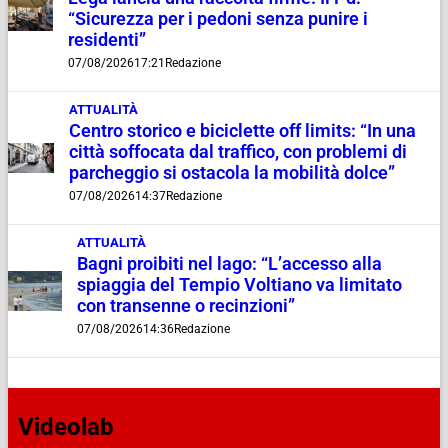
“Sicurezza per i pedoni senza punire i
residenti”
07/08/2026
17:21
Redazione
ATTUALITÀ
Centro storico e biciclette off limits: “In una
città soffocata dal traffico, con problemi di
parcheggio si ostacola la mobilità dolce”
07/08/2026
14:37
Redazione
ATTUALITÀ
Bagni proibiti nel lago: “L’accesso alla
spiaggia del Tempio Voltiano va limitato
con transenne o recinzioni”
07/08/2026
14:36
Redazione
Videolab