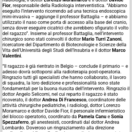
Fior
, responsabile della Radiologia interventistica. “Abbiamo
eseguito l’intervento ricorrendo ad una tecnica endoscopica
mini-invasiva – aggiunge il professor Battaglia – e abbiamo
utilizzato il naso come porta di accesso alla base del cranio,
senza dover eseguire cicatrici che avrebbero sfigurato il volto
del ragazzo”. Insieme al professor Battaglia, nell’intervento
chirurgico sono stati coinvolti il dottor
Mario Turri Zanoni
,
ricercatore del Dipartimento di Biotecnologie e Scienze della
Vita dell’Università degli Studi dell’Insubria e il dottor
Marco
Valentini
.
“Il ragazzo è già rientrato in Belgio – conclude il primario – e
adesso dovrà sottoporsi alla radioterapia post-operatoria.
Ringrazio tutti gli specialisti che hanno collaborato, il lavoro
di squadra, la loro dedizione e professionalità sono state
fondamentali per la buona riuscita dell’intervento. Ringrazio il
dottor Angelo Selicorni, nel cui reparto il ragazzo è stato
ricoverato, il dottor
Andrea Di Francesco
, coordinatore delle
attività chirurgiche pediatriche, i radiologi, dottor Lorenzo
Moramarco e dottor Davide Fior, il personale infermieristico
del blocco operatorio, coordinato da
Pamela Canu
e
Sonia
Spezzaferro
, gli anestesisti, coordinati dal dottor Andrea
Lombardo. Doveroso un ringraziamento alla direzione