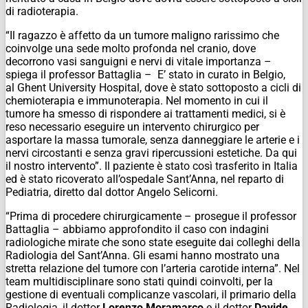
di radioterapia.
“Il ragazzo è affetto da un tumore maligno rarissimo che
coinvolge una sede molto profonda nel cranio, dove
decorrono vasi sanguigni e nervi di vitale importanza –
spiega il professor Battaglia – E’ stato in curato in Belgio,
al Ghent University Hospital, dove è stato sottoposto a cicli di
chemioterapia e immunoterapia. Nel momento in cui il
tumore ha smesso di rispondere ai trattamenti medici, si è
reso necessario eseguire un intervento chirurgico per
asportare la massa tumorale, senza danneggiare le arterie e i
nervi circostanti e senza gravi ripercussioni estetiche. Da qui
il nostro intervento”. Il paziente è stato così trasferito in Italia
ed è stato ricoverato all’ospedale Sant’Anna, nel reparto di
Pediatria, diretto dal dottor Angelo Selicorni.
“Prima di procedere chirurgicamente – prosegue il professor
Battaglia – abbiamo approfondito il caso con indagini
radiologiche mirate che sono state eseguite dai colleghi della
Radiologia del Sant’Anna. Gli esami hanno mostrato una
stretta relazione del tumore con l’arteria carotide interna”. Nel
team multidisciplinare sono stati quindi coinvolti, per la
gestione di eventuali complicanze vascolari, il primario della
Radiologia, il dottor
Lorenzo Moramarco
e il dottor
Davide