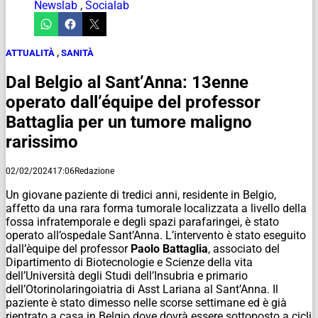
Newslab
,
Socialab
ATTUALITÀ
,
SANITÀ
Dal Belgio al Sant’Anna: 13enne
operato dall’équipe del professor
Battaglia per un tumore maligno
rarissimo
02/02/2024
17:06
Redazione
Un giovane paziente di tredici anni, residente in Belgio,
affetto da una rara forma tumorale localizzata a livello della
fossa infratemporale e degli spazi parafaringei, è stato
operato all’ospedale Sant’Anna. L’intervento è stato eseguito
dall’èquipe del professor
Paolo Battaglia
, associato del
Dipartimento di Biotecnologie e Scienze della vita
dell’Università degli Studi dell’Insubria e primario
dell’Otorinolaringoiatria di Asst Lariana al Sant’Anna. Il
paziente è stato dimesso nelle scorse settimane ed è già
rientrato a casa in Belgio dove dovrà essere sottoposto a cicli