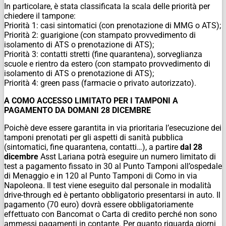
In particolare, è stata classificata la scala delle priorità per
chiedere il tampone:
Priorità 1: casi sintomatici (con prenotazione di MMG o ATS);
Priorità 2: guarigione (con stampato provvedimento di
isolamento di ATS o prenotazione di ATS);
Priorità 3: contatti stretti (fine quarantena), sorveglianza
scuole e rientro da estero (con stampato provvedimento di
isolamento di ATS o prenotazione di ATS);
Priorità 4: green pass (farmacie o privato autorizzato).
A COMO ACCESSO LIMITATO PER I TAMPONI A
PAGAMENTO DA DOMANI 28 DICEMBRE
Poichè deve essere garantita in via prioritaria l’esecuzione dei
tamponi prenotati per gli aspetti di sanità pubblica
(sintomatici, fine quarantena, contatti…), a partire
dal 28
dicembre
Asst Lariana potrà eseguire un numero limitato di
test a pagamento fissato in 30 al Punto Tamponi all’ospedale
di Menaggio e in 120 al Punto Tamponi di Como in via
Napoleona. Il test viene eseguito dal personale in modalità
drive-through ed è pertanto obbligatorio presentarsi in auto. Il
pagamento (70 euro) dovrà essere obbligatoriamente
effettuato con Bancomat o Carta di credito perché non sono
ammessi pagamenti in contante. Per quanto riguarda giorni