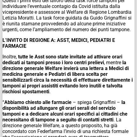
Questi i primi esiti del lavoro della task force tamponi per
individuare l’eventuale contagio da Covid istituita dalla
vicepresidente e assessore al Welfare di Regione Lombardia
Letizia Moratti. La task force guidata da Guido Grignaffini si
è riunita stamane provvedendo ad alcune prime iniziative
urgenti, come l’ampliamento del numero dei punti tampone.
L’INVITO DI REGIONE A: ASST, MEDICI, PEDIATRI E
FARMACIE
Inoltre,
tutte le Asst sono state invitate ad attivare orari
dedicati ai tamponi presso i loro centri prelievi
, mentre
la
direzione generale Welfare invierà una lettera a Medici di
medicina generale e Pediatri di libera scelta per
sensibilizzarli circa la necessità di effettuare direttamente i
tamponi ai propri assistiti evitando loro inutili e talvolta
rischiosi spostamenti
.
“
Abbiamo chiesto alle farmacie
– spiega Grignaffini –
la
disponibilità ad allungare gli orari serali del servizio
tamponi e a dedicare alcuni orari specifici ai cittadini che
necessitano di tampone a seguito di contatti stretti
. La
direzione generale Welfare, a questo proposito, ha già
concordato con Federfarma l’invio di una richiesta formale