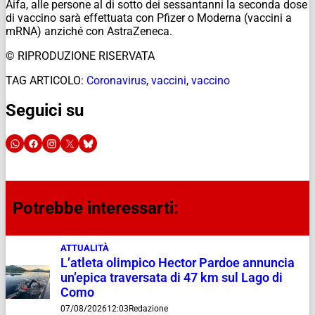
Aifa, alle persone al di sotto dei sessantanni la seconda dose
di vaccino sarà effettuata con Pfizer o Moderna (vaccini a
mRNA) anziché con AstraZeneca.
© RIPRODUZIONE RISERVATA
TAG ARTICOLO:
Coronavirus
,
vaccini
,
vaccino
Seguici su
Potrebbe interessarti:
ATTUALITÀ
L’atleta olimpico Hector Pardoe annuncia
un’epica traversata di 47 km sul Lago di
Como
07/08/2026
12:03
Redazione