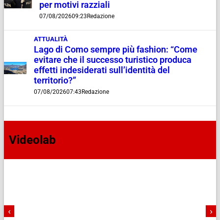
per motivi razziali
07/08/2026
09:23
Redazione
ATTUALITÀ
Lago di Como sempre più fashion: “Come
evitare che il successo turistico produca
effetti indesiderati sull’identità del
territorio?”
07/08/2026
07:43
Redazione
Videolab
‹
›