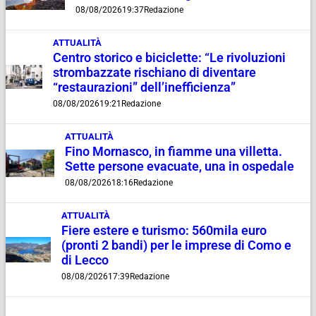
08/08/2026
19:37
Redazione
ATTUALITÀ
Centro storico e biciclette: “Le rivoluzioni
strombazzate rischiano di diventare
“restaurazioni” dell’inefficienza”
08/08/2026
19:21
Redazione
ATTUALITÀ
Fino Mornasco, in fiamme una villetta.
Sette persone evacuate, una in ospedale
08/08/2026
18:16
Redazione
ATTUALITÀ
Fiere estere e turismo: 560mila euro
(pronti 2 bandi) per le imprese di Como e
di Lecco
08/08/2026
17:39
Redazione