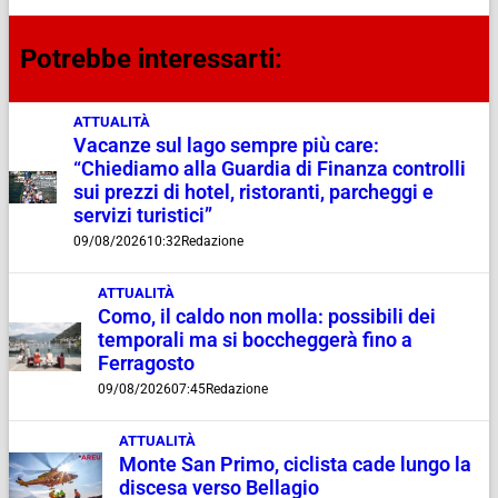
Potrebbe interessarti:
ATTUALITÀ
Vacanze sul lago sempre più care:
“Chiediamo alla Guardia di Finanza controlli
sui prezzi di hotel, ristoranti, parcheggi e
servizi turistici”
09/08/2026
10:32
Redazione
ATTUALITÀ
Como, il caldo non molla: possibili dei
temporali ma si boccheggerà fino a
Ferragosto
09/08/2026
07:45
Redazione
ATTUALITÀ
Monte San Primo, ciclista cade lungo la
discesa verso Bellagio