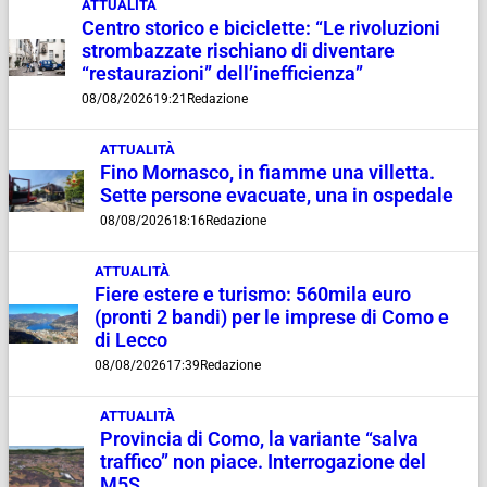
ATTUALITÀ
Centro storico e biciclette: “Le rivoluzioni
strombazzate rischiano di diventare
“restaurazioni” dell’inefficienza”
08/08/2026
19:21
Redazione
ATTUALITÀ
Fino Mornasco, in fiamme una villetta.
Sette persone evacuate, una in ospedale
08/08/2026
18:16
Redazione
ATTUALITÀ
Fiere estere e turismo: 560mila euro
(pronti 2 bandi) per le imprese di Como e
di Lecco
08/08/2026
17:39
Redazione
ATTUALITÀ
Provincia di Como, la variante “salva
traffico” non piace. Interrogazione del
M5S