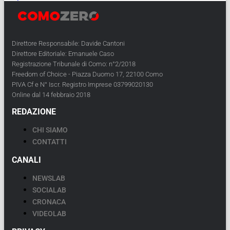
Direttore Responsabile: Davide Cantoni
Direttore Editoriale: Emanuele Caso
Registrazione Tribunale di Como: n°2/2018
Freedom of Choice - Piazza Duomo 17, 22100 Como
PIVA Cf e N° Iscr. Registro Imprese 03799020130
Online dal 14 febbraio 2018
REDAZIONE
CHI SIAMO
CONTATTI
CANALI
NEWSLAB
SOCIALAB
CRONACA
VIDEOLAB