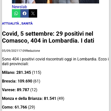
Newslab
ATTUALITÀ
,
SANITÀ
Covid, 5 settembre: 29 positivi nel
Comasco, 404 in Lombardia. I dati
05/09/2021
17:09
Redazione
Sono 404 i positivi covid riscontrati oggi in Lombardia. Ecco i
dati provinciali:
Milano:
281.345
(115)
Brescia:
109.690
(61)
Varese:
89.787
(12)
Monza e della Brianza:
81.541
(49)
Como:
61.766
(29)