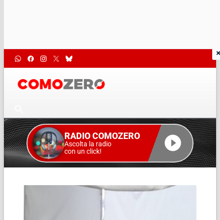
RADIO COMOZERO
Ascolta la radio
con un click!