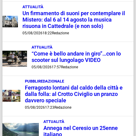
ATTUALITÀ
Un firmamento di suoni per contemplare il
Mistero: dal 6 al 14 agosto la musica
risuona in Cattedrale (e non solo)
05/08/2026
18:22
Redazione
ATTUALITÀ
“Come è bello andare in giro”…con lo
scooter sul lungolago VIDEO
05/08/2026
17:57
Redazione
PUBBLIREDAZIONALE
Ferragosto lontani dal caldo della città e
dalla folla: al Crotto Civiglio un pranzo
davvero speciale
05/08/2026
17:23
Redazione
ATTUALITÀ
Annega nel Ceresio un 25enne
italiano