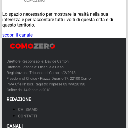
Lo spazio necessario per mostrare la realtà nella sua
interezza e per raccontare tutti i volti di questa città e di
questo territorio.
scopri il canale
Direttore Responsabile: Davide Cantoni
Direttore Editoriale: Emanuele Caso
Registrazione Tribunale di Como: n°2/2018
Freedom of Choice - Piazza Duomo 17, 22100 Como
PIVA Cf e N° Iscr. Registro Imprese 03799020130
Online dal 14 febbraio 2018
REDAZIONE
CHI SIAMO
CONTATTI
CANALI