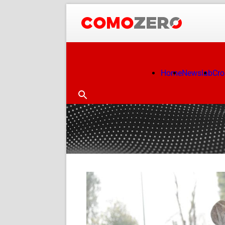
Home
Newslab
Cr