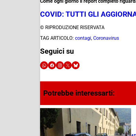
Come ogni giorno il report completo riguarda
COVID: TUTTI GLI AGGIORN
© RIPRODUZIONE RISERVATA
TAG ARTICOLO:
contagi
,
Coronavirus
Seguici su
Potrebbe interessarti:
AT