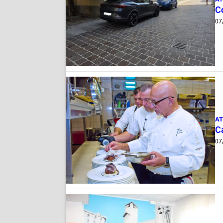
Co
07
AT
Ca
07