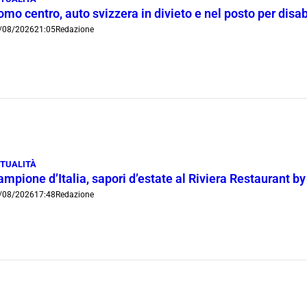
mo centro, auto svizzera in divieto e nel posto per disab
/08/2026
21:05
Redazione
TUALITÀ
mpione d’Italia, sapori d’estate al Riviera Restaurant b
/08/2026
17:48
Redazione