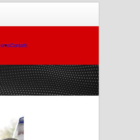
ismo
Contatti