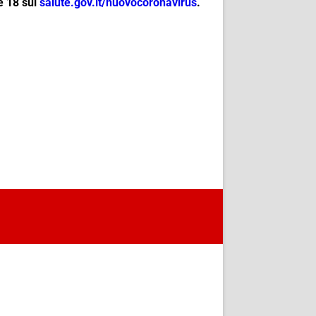
e 18 sul
salute.gov.it/
nuovocoronavirus
.