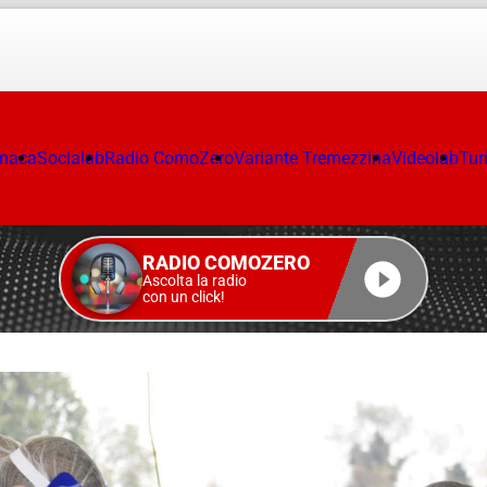
onaca
Socialab
Radio ComoZero
Variante Tremezzina
Videolab
Tur
RADIO COMOZERO
Ascolta la radio
con un click!