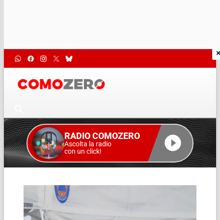
RADIO COMOZERO
Ascolta la radio
con un click!