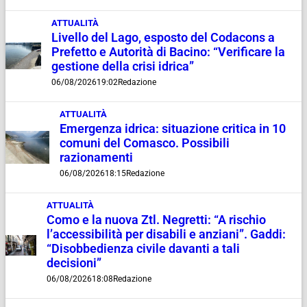
ATTUALITÀ
Livello del Lago, esposto del Codacons a
Prefetto e Autorità di Bacino: “Verificare la
gestione della crisi idrica”
06/08/2026
19:02
Redazione
ATTUALITÀ
Emergenza idrica: situazione critica in 10
comuni del Comasco. Possibili
razionamenti
06/08/2026
18:15
Redazione
ATTUALITÀ
Como e la nuova Ztl. Negretti: “A rischio
l’accessibilità per disabili e anziani”. Gaddi:
“Disobbedienza civile davanti a tali
decisioni”
06/08/2026
18:08
Redazione