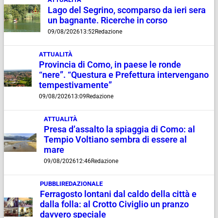
Lago del Segrino, scomparso da ieri sera
un bagnante. Ricerche in corso
09/08/2026
13:52
Redazione
ATTUALITÀ
Provincia di Como, in paese le ronde
“nere”. “Questura e Prefettura intervengano
tempestivamente”
09/08/2026
13:09
Redazione
ATTUALITÀ
Presa d’assalto la spiaggia di Como: al
Tempio Voltiano sembra di essere al
mare
09/08/2026
12:46
Redazione
PUBBLIREDAZIONALE
Ferragosto lontani dal caldo della città e
dalla folla: al Crotto Civiglio un pranzo
davvero speciale