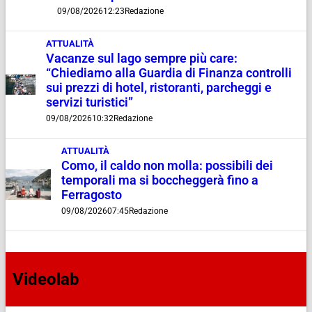
09/08/2026
12:23
Redazione
ATTUALITÀ
Vacanze sul lago sempre più care:
“Chiediamo alla Guardia di Finanza controlli
sui prezzi di hotel, ristoranti, parcheggi e
servizi turistici”
09/08/2026
10:32
Redazione
ATTUALITÀ
Como, il caldo non molla: possibili dei
temporali ma si boccheggerà fino a
Ferragosto
09/08/2026
07:45
Redazione
Videolab