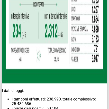
I dati di oggi:
i tamponi effettuati: 238.990, totale complessivo:
25.489.686
i nuovi casi positivi: 50.104