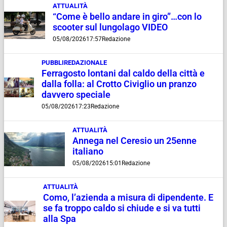
ATTUALITÀ
“Come è bello andare in giro”…con lo
scooter sul lungolago VIDEO
05/08/2026
17:57
Redazione
PUBBLIREDAZIONALE
Ferragosto lontani dal caldo della città e
dalla folla: al Crotto Civiglio un pranzo
davvero speciale
05/08/2026
17:23
Redazione
ATTUALITÀ
Annega nel Ceresio un 25enne
italiano
05/08/2026
15:01
Redazione
ATTUALITÀ
Como, l’azienda a misura di dipendente. E
se fa troppo caldo si chiude e si va tutti
alla Spa