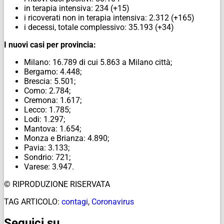
in terapia intensiva: 234 (+15)
i ricoverati non in terapia intensiva: 2.312 (+165)
i decessi, totale complessivo: 35.193 (+34)
I nuovi casi per provincia:
Milano: 16.789 di cui 5.863 a Milano città;
Bergamo: 4.448;
Brescia: 5.501;
Como: 2.784;
Cremona: 1.617;
Lecco: 1.785;
Lodi: 1.297;
Mantova: 1.654;
Monza e Brianza: 4.890;
Pavia: 3.133;
Sondrio: 721;
Varese: 3.947.
© RIPRODUZIONE RISERVATA
TAG ARTICOLO:
contagi
,
Coronavirus
Seguici su