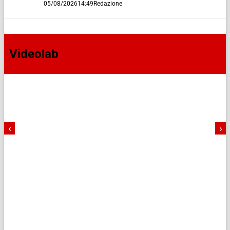
05/08/2026
14:49
Redazione
Videolab
‹
›