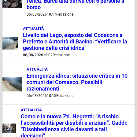
l’elica. Barca alla deriva con 5 persone a
bordo
06/08/2026
19:17
Redazione
ATTUALITÀ
Livello del Lago, esposto del Codacons a
Prefetto e Autorità di Bacino: “Verificare la
gestione della crisi idrica”
06/08/2026
19:02
Redazione
ATTUALITÀ
Emergenza idrica: situazione critica in 10
comuni del Comasco. Possibili
razionamenti
06/08/2026
18:15
Redazione
ATTUALITÀ
Como e la nuova Ztl. Negretti: “A rischio
l’accessibilità per disabili e anziani”. Gaddi:
“Disobbedienza civile davanti a tali
decisioni”