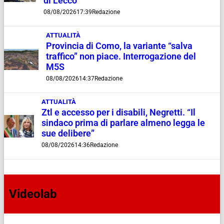
di Lecco
08/08/2026
17:39
Redazione
ATTUALITÀ
Provincia di Como, la variante “salva
traffico” non piace. Interrogazione del
M5S
08/08/2026
14:37
Redazione
ATTUALITÀ
Ztl e accesso per i disabili, Negretti. “Il
sindaco prima di parlare almeno legga le
sue delibere”
08/08/2026
14:36
Redazione
Videolab