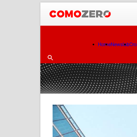
Home
Newslab
Cr