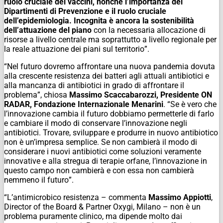
ruolo cruciale dei vaccini, nonché l’importanza dei
Dipartimenti di Prevenzione e il ruolo cruciale
dell’epidemiologia. Incognita è ancora la sostenibilità
dell’attuazione del piano
con la necessaria allocazione di
risorse a livello centrale ma soprattutto a livello regionale per
la reale attuazione dei piani sul territorio
”.
“
Nel futuro dovremo affrontare una nuova pandemia dovuta
alla crescente resistenza dei batteri agli attuali antibiotici e
alla mancanza di antibiotici in grado di affrontare il
problema
”, chiosa
Massimo Scaccabarozzi, Presidente ON
RADAR, Fondazione Internazionale Menarini
. “
Se è vero che
l’innovazione cambia il futuro dobbiamo permetterle di farlo
e cambiare il modo di conservare l’innovazione negli
antibiotici
.
Trovare, sviluppare e produrre in nuovo antibiotico
non è un’impresa semplice. Se non cambierà il modo di
considerare i nuovi antibiotici come soluzioni veramente
innovative e alla stregua di terapie orfane, l’innovazione in
questo campo non cambierà e con essa non cambierà
nemmeno il futuro
”.
“
L’antimicrobico resistenza
– commenta
Massimo Appiotti
,
Director of the Board & Partner Oxygi, Milano –
non è un
problema puramente clinico, ma dipende molto dai