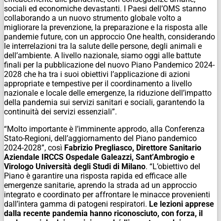
sociali ed economiche devastanti. I Paesi dell’OMS stanno
collaborando a un nuovo strumento globale volto a
migliorare la prevenzione, la preparazione e la risposta alle
pandemie future, con un approccio One health, considerando
le interrelazioni tra la salute delle persone, degli animali e
dell’ambiente. A livello nazionale, siamo oggi alle battute
finali per la pubblicazione del nuovo Piano Pandemico 2024-
2028 che ha tra i suoi obiettivi l’applicazione di azioni
appropriate e tempestive per il coordinamento a livello
nazionale e locale delle emergenze, la riduzione dell’impatto
della pandemia sui servizi sanitari e sociali, garantendo la
continuità dei servizi essenziali
”.
“
Molto importante è l’imminente approdo, alla Conferenza
Stato-Regioni, dell’aggiornamento del Piano pandemico
2024-2028
”, così
Fabrizio Pregliasco, Direttore Sanitario
Aziendale IRCCS Ospedale Galeazzi, Sant’Ambrogio e
Virologo Università degli Studi di Milano
. “
L’obiettivo del
Piano
è garantire una risposta rapida ed efficace alle
emergenze sanitarie, aprendo la strada ad un approccio
integrato e coordinato per affrontare le minacce provenienti
dall’intera gamma di patogeni respiratori.
Le lezioni apprese
dalla recente pandemia hanno riconosciuto, con forza, il