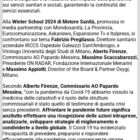
sui servizi sanitari e sociali, garantendo la continuità dei
servizi essenziali.
Alla
Winter School 2024 di Motore Sanità,
promossa in
media partnership con Mondosanità, La Provincia,
Eurocomunicazione, Askanews, Espansione Tv e Italpress, si
confrontano sul tema
Fabrizio Pregliasco
, Direttore sanitario
aziendale IRCCS Ospedale Galeazzi Sant’Ambrogio, e
Virologo Università degli Studi di Milano,
Aberto Firenze
,
Commissario AO Papardo Messina,
Massimo Scaccabarozzi
,
Presidente ON RADAR, Fondazione Internazionale Menarini
e
Massimo Appiotti
, Director of the Board & Partner Oxygi,
Milano.
Secondo
Alberto Firenze, Commissario AO Papardo
Messina
, “
con la pandemia da Covid-19 abbiamo vissuto la
medicina delle catastrofi e il ruolo delle strutture
commissariali è stato quello di testimone di questa crisi
senza precedenti.
Affrontare le pandemie future significa
anzitutto effettuare una ricognizione delle azioni intraprese,
analizzarle, sviluppare strategie di miglioramento e
condividerle a livello globale.
Il Covid-19 ha evidenziato
l’incapacità di prevedere, prepararsi e rispondere
efficacemente alle pandemie, con conseguenze umane,