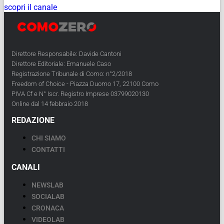
scopri il canale
Direttore Responsabile: Davide Cantoni
Direttore Editoriale: Emanuele Caso
Registrazione Tribunale di Como: n°2/2018
Freedom of Choice - Piazza Duomo 17, 22100 Como
PIVA Cf e N° Iscr. Registro Imprese 03799020130
Online dal 14 febbraio 2018
REDAZIONE
CHI SIAMO
CONTATTI
CANALI
NEWSLAB
SOCIALAB
CRONACA
VIDEOLAB