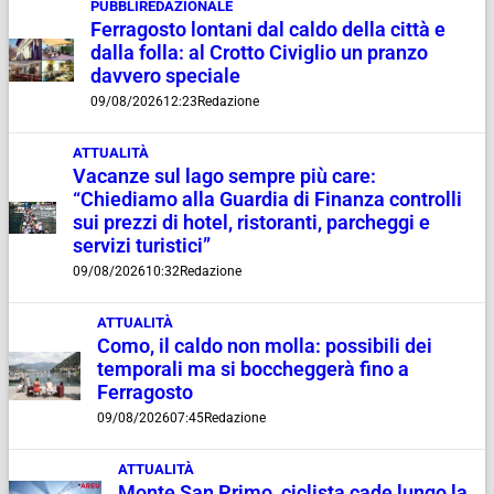
PUBBLIREDAZIONALE
Ferragosto lontani dal caldo della città e
dalla folla: al Crotto Civiglio un pranzo
davvero speciale
09/08/2026
12:23
Redazione
ATTUALITÀ
Vacanze sul lago sempre più care:
“Chiediamo alla Guardia di Finanza controlli
sui prezzi di hotel, ristoranti, parcheggi e
servizi turistici”
09/08/2026
10:32
Redazione
ATTUALITÀ
Como, il caldo non molla: possibili dei
temporali ma si boccheggerà fino a
Ferragosto
09/08/2026
07:45
Redazione
ATTUALITÀ
Monte San Primo, ciclista cade lungo la