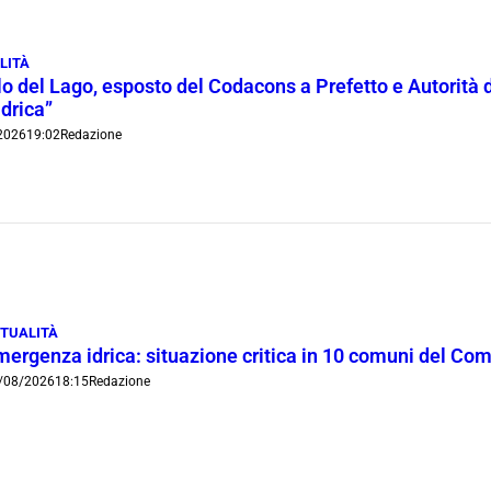
LITÀ
lo del Lago, esposto del Codacons a Prefetto e Autorità d
idrica”
2026
19:02
Redazione
TUALITÀ
mergenza idrica: situazione critica in 10 comuni del Co
/08/2026
18:15
Redazione