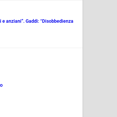
ili e anziani”. Gaddi: “Disobbedienza
mo