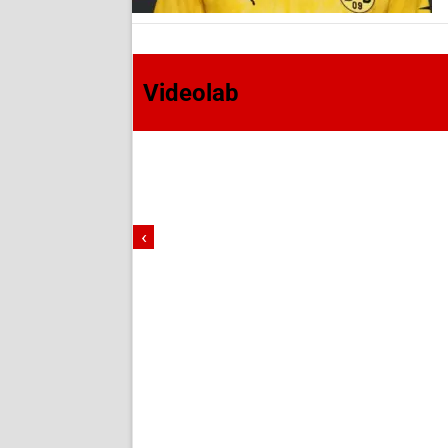
Videolab
‹