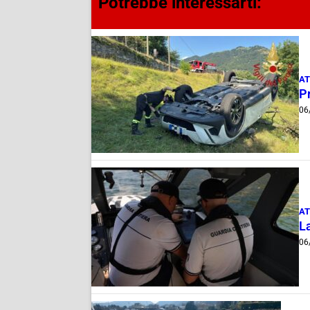
Potrebbe interessarti:
AT
Pr
06
AT
La
06