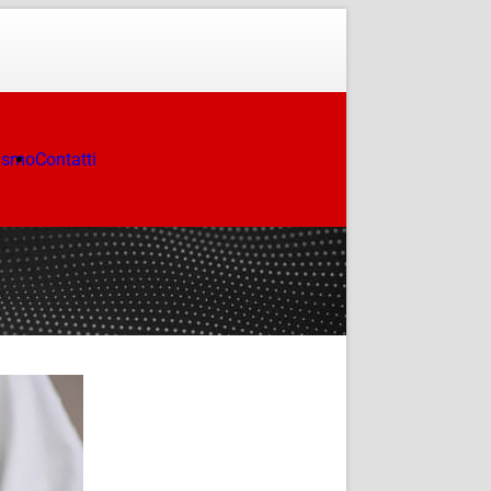
ismo
Contatti