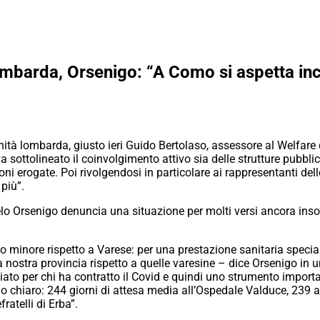
lombarda, Orsenigo: “A Como si aspetta in
sanità lombarda, giusto ieri Guido Bertolaso, assessore al Welfar
 sottolineato il coinvolgimento attivo sia delle strutture pubbli
 erogate. Poi rivolgendosi in particolare ai rappresentanti delle 
più”.
elo Orsenigo denuncia una situazione per molti versi ancora ins
dio minore rispetto a Varese: per una prestazione sanitaria spec
lla nostra provincia rispetto a quelle varesine – dice Orsenigo i
ato per chi ha contratto il Covid e quindi uno strumento important
no chiaro: 244 giorni di attesa media all’Ospedale Valduce, 239 
atelli di Erba”.