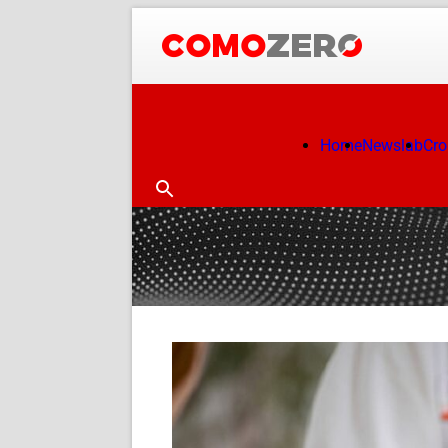
Home
Newslab
Cr