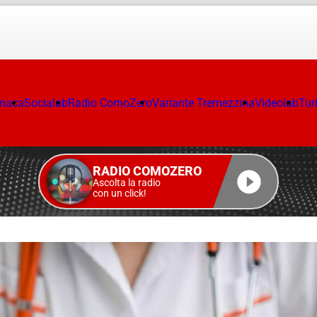
onaca
Socialab
Radio ComoZero
Variante Tremezzina
Videolab
Tur
RADIO COMOZERO
Ascolta la radio
con un click!