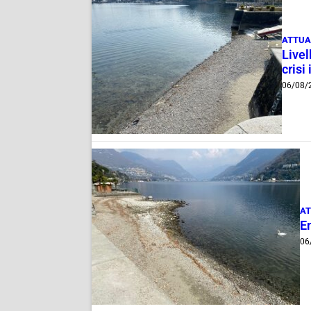
ATTUA
Livel
crisi 
06/08/
AT
E
06