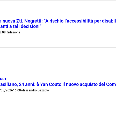
 nuova Ztl. Negretti: “A rischio l’accessibilità per disab
anti a tali decisioni”
8:08
Redazione
PORT
rasiliano, 24 anni: è Yan Couto il nuovo acquisto del Co
/08/2026
16:00
Alessandro Gazzolo