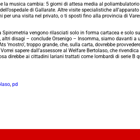
e la musica cambia: 5 giorni di attesa media al poliambulatorio 
dell’ospedale di Gallarate. Altre visite specialistiche all’apparat
i per una visita nel privato, o ti sposti fino alla provincia di Var
lla Spirometria vengono rilasciati solo in forma cartacea e solo su
nte, altri disagi – conclude Orsenigo – Insomma, siamo davanti a u
un’Ats ‘mostro’, troppo grande, che, sulla carta, dovrebbe provveder
i. Vorrei sapere dall’assessore al Welfare Bertolaso, che rivendica
sa direbbe ai cittadini lariani trattati come lombardi di serie
olaso
,
pd