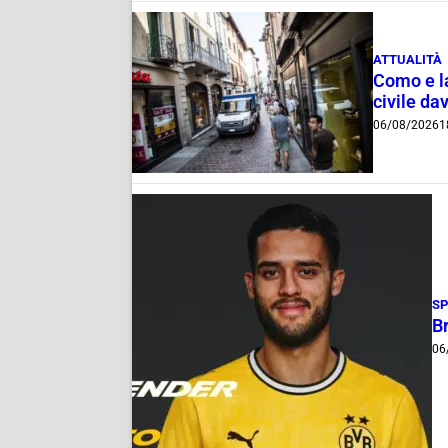
ATTUALITÀ
Como e la
civile dav
06/08/2026
1
S
B
06