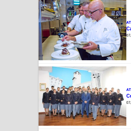
AT
Ca
07
AT
C
07