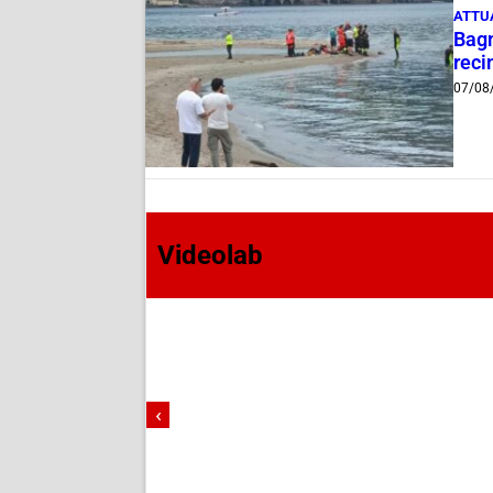
ATTU
Bagn
reci
07/08
Videolab
‹