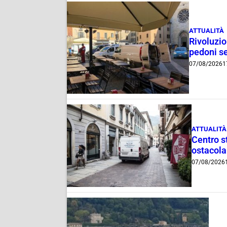
ATTUALITÀ
Rivoluzio
pedoni se
07/08/2026
1
ATTUALITÀ
Centro st
ostacola
07/08/2026