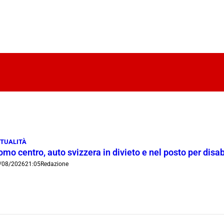
TUALITÀ
mo centro, auto svizzera in divieto e nel posto per disab
/08/2026
21:05
Redazione