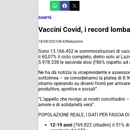
SANITÀ
Vaccini Covid, i record lombard
18/08/2021
08:42
Redazione
Sono 13.166.452 le somministrazioni di vacci
il 60,07% il ciclo completo, dietro solo al Laz
5.978.338 le seconde dosi (l’86% rispetto ad
Ne ha dà notizia la vicepresidente e assessor
sottolinea – se consideriamo la platea di 8.
stiamo operando su diversi fronti per arrivare
produttive, sportive e sociali”.
“L’appello che rivolgo ai nostri concittadini –
amore e di solidarietà vera”.
POPOLAZIONE REALE, I DATI PER FASCIA DI ETÀ 
12-19 anni
(769.822 cittadini) il 51% 