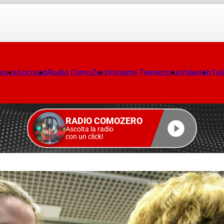
onaca
Socialab
Radio ComoZero
Variante Tremezzina
Videolab
Tur
RADIO COMOZERO
Ascolta la radio
con un click!