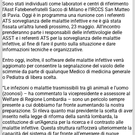
Sono stati individuati come laboratori e centri di riferimento
l’Asst Fatebenefratelli Sacco di Milano e l’IRCCS San Matteo
di Pavia. Oggi è in programma una riunione con i referenti
ATS sorveglianza delle malattie infettive e ne è già stata
fissata un’altra lunedì prossimo, 23 maggio. All’incontro
prenderanno parte i responsabili delle infettivologie delle
ASST e i referenti ATS per la sorveglianza delle malattie
infettive, al fine di fare il punto sulla situazione e dare
informazioni tecniche e organizzative.
Entro oggi, inoltre, il software delle malattie infettive verrà
aggiornato per consentire la segnalazione del vaiolo delle
scimmie da parte di qualunque Medico di medicina generale
o Pediatra di libera scelta.
“Le infezioni o malattie trasmissibili tra gli animali e l’uomo
(zoonosi) – ha commentato la vicepresidente e assessore al
Welfare di Regione Lombardia – sono un pericolo sempre
presente a cui dobbiamo far fronte aumentando la nostra
preparazione. Si rileva quanto mai previdente la scelta di aver
inserito nella legge di riforma della sanità lombarda, la
costituzione di un’Agenzia per la ricerca e il contrasto alle
malattie infettive. Questa struttura rafforzerà ulteriormente la
capacità del sistema di far fronte all’emergere di nuove