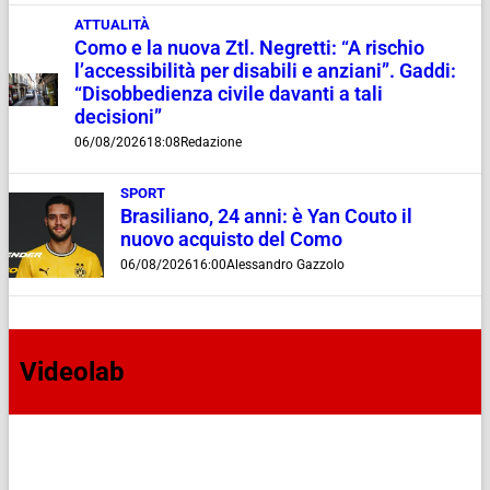
ATTUALITÀ
Como e la nuova Ztl. Negretti: “A rischio
l’accessibilità per disabili e anziani”. Gaddi:
“Disobbedienza civile davanti a tali
decisioni”
06/08/2026
18:08
Redazione
SPORT
Brasiliano, 24 anni: è Yan Couto il
nuovo acquisto del Como
06/08/2026
16:00
Alessandro Gazzolo
Videolab