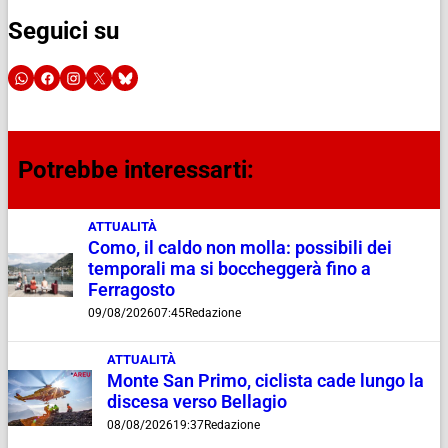
Seguici su
Potrebbe interessarti:
ATTUALITÀ
Como, il caldo non molla: possibili dei
temporali ma si boccheggerà fino a
Ferragosto
09/08/2026
07:45
Redazione
ATTUALITÀ
Monte San Primo, ciclista cade lungo la
discesa verso Bellagio
08/08/2026
19:37
Redazione