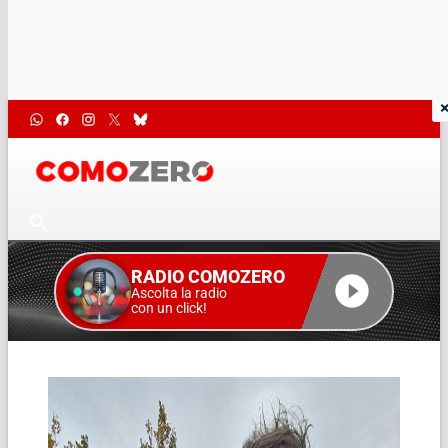
RADIO COMOZERO
Ascolta la radio
con un click!