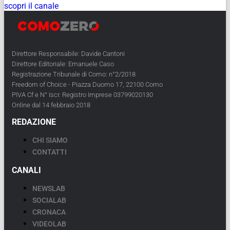
scopri il canale
Direttore Responsabile: Davide Cantoni
Direttore Editoriale: Emanuele Caso
Registrazione Tribunale di Como: n°2/2018
Freedom of Choice - Piazza Duomo 17, 22100 Como
PIVA Cf e N° Iscr. Registro Imprese 03799020130
Online dal 14 febbraio 2018
REDAZIONE
CHI SIAMO
CONTATTI
CANALI
NEWSLAB
SOCIALAB
CRONACA
VIDEOLAB