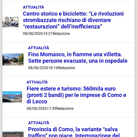
ATTUALITÀ
Centro storico e biciclette: “Le rivoluzioni
strombazzate rischiano di diventare
“restaurazioni” dell’inefficienza”
08/08/2026
19:21
Redazione
ATTUALITÀ
Fino Mornasco, in fiamme una villetta.
Sette persone evacuate, una in ospedale
08/08/2026
18:16
Redazione
ATTUALITÀ
Fiere estere e turismo: 560mila euro
(pronti 2 bandi) per le imprese di Como e
di Lecco
08/08/2026
17:39
Redazione
ATTUALITÀ
Provincia di Como, la variante “salva
traffico” non piace. Interrogazione del