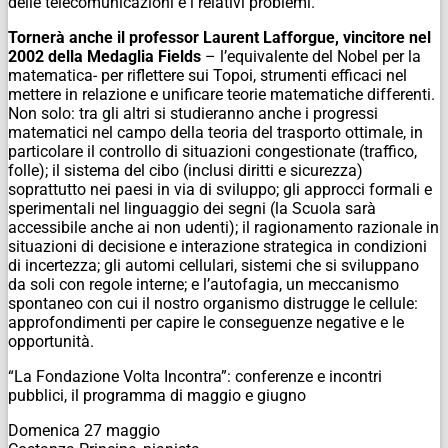
delle telecomunicazioni e i relativi problemi.
Tornerà anche il professor Laurent Lafforgue, vincitore nel
2002 della Medaglia Fields
– l’equivalente del Nobel per la
matematica- per riflettere sui Topoi, strumenti efficaci nel
mettere in relazione e unificare teorie matematiche differenti.
Non solo: tra gli altri si studieranno anche i progressi
matematici nel campo della teoria del trasporto ottimale, in
particolare il controllo di situazioni congestionate (traffico,
folle); il sistema del cibo (inclusi diritti e sicurezza)
soprattutto nei paesi in via di sviluppo; gli approcci formali e
sperimentali nel linguaggio dei segni (la Scuola sarà
accessibile anche ai non udenti); il ragionamento razionale in
situazioni di decisione e interazione strategica in condizioni
di incertezza; gli automi cellulari, sistemi che si sviluppano
da soli con regole interne; e l’autofagia, un meccanismo
spontaneo con cui il nostro organismo distrugge le cellule:
approfondimenti per capire le conseguenze negative e le
opportunità.
“La Fondazione Volta Incontra”: conferenze e incontri
pubblici, il programma di maggio e giugno
Domenica 27 maggio