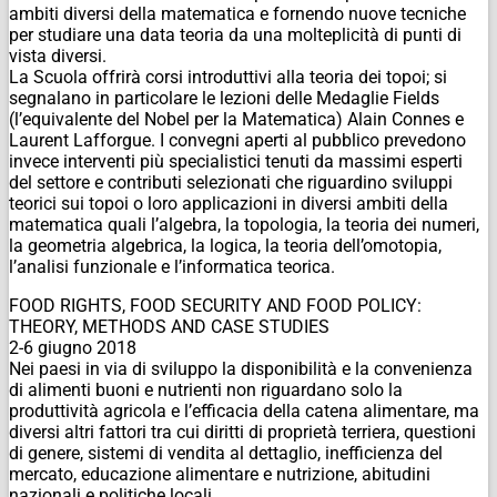
ambiti diversi della matematica e fornendo nuove tecniche
per studiare una data teoria da una molteplicità di punti di
vista diversi.
La Scuola offrirà corsi introduttivi alla teoria dei topoi; si
segnalano in particolare le lezioni delle Medaglie Fields
(l’equivalente del Nobel per la Matematica) Alain Connes e
Laurent Lafforgue. I convegni aperti al pubblico prevedono
invece interventi più specialistici tenuti da massimi esperti
del settore e contributi selezionati che riguardino sviluppi
teorici sui topoi o loro applicazioni in diversi ambiti della
matematica quali l’algebra, la topologia, la teoria dei numeri,
la geometria algebrica, la logica, la teoria dell’omotopia,
l’analisi funzionale e l’informatica teorica.
FOOD RIGHTS, FOOD SECURITY AND FOOD POLICY:
THEORY, METHODS AND CASE STUDIES
2-6 giugno 2018
Nei paesi in via di sviluppo la disponibilità e la convenienza
di alimenti buoni e nutrienti non riguardano solo la
produttività agricola e l’efficacia della catena alimentare, ma
diversi altri fattori tra cui diritti di proprietà terriera, questioni
di genere, sistemi di vendita al dettaglio, inefficienza del
mercato, educazione alimentare e nutrizione, abitudini
nazionali e politiche locali.