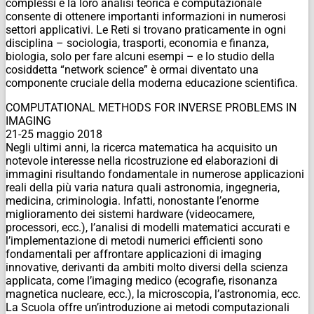
complessi e la loro analisi teorica e computazionale
consente di ottenere importanti informazioni in numerosi
settori applicativi. Le Reti si trovano praticamente in ogni
disciplina – sociologia, trasporti, economia e finanza,
biologia, solo per fare alcuni esempi – e lo studio della
cosiddetta “network science” è ormai diventato una
componente cruciale della moderna educazione scientifica.
COMPUTATIONAL METHODS FOR INVERSE PROBLEMS IN
IMAGING
21-25 maggio 2018
Negli ultimi anni, la ricerca matematica ha acquisito un
notevole interesse nella ricostruzione ed elaborazioni di
immagini risultando fondamentale in numerose applicazioni
reali della più varia natura quali astronomia, ingegneria,
medicina, criminologia. Infatti, nonostante l’enorme
miglioramento dei sistemi hardware (videocamere,
processori, ecc.), l’analisi di modelli matematici accurati e
l’implementazione di metodi numerici efficienti sono
fondamentali per affrontare applicazioni di imaging
innovative, derivanti da ambiti molto diversi della scienza
applicata, come l’imaging medico (ecografie, risonanza
magnetica nucleare, ecc.), la microscopia, l’astronomia, ecc.
La Scuola offre un’introduzione ai metodi computazionali