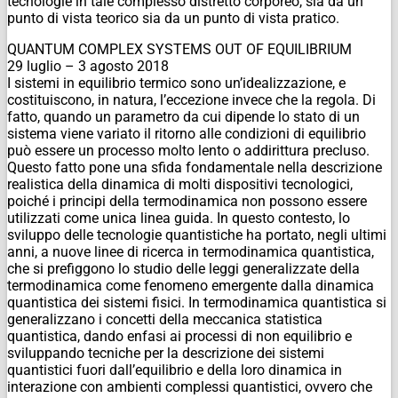
tecnologie in tale complesso distretto corporeo, sia da un
punto di vista teorico sia da un punto di vista pratico.
QUANTUM COMPLEX SYSTEMS OUT OF EQUILIBRIUM
29 luglio – 3 agosto 2018
I sistemi in equilibrio termico sono un’idealizzazione, e
costituiscono, in natura, l’eccezione invece che la regola. Di
fatto, quando un parametro da cui dipende lo stato di un
sistema viene variato il ritorno alle condizioni di equilibrio
può essere un processo molto lento o addirittura precluso.
Questo fatto pone una sfida fondamentale nella descrizione
realistica della dinamica di molti dispositivi tecnologici,
poiché i principi della termodinamica non possono essere
utilizzati come unica linea guida. In questo contesto, lo
sviluppo delle tecnologie quantistiche ha portato, negli ultimi
anni, a nuove linee di ricerca in termodinamica quantistica,
che si prefiggono lo studio delle leggi generalizzate della
termodinamica come fenomeno emergente dalla dinamica
quantistica dei sistemi fisici. In termodinamica quantistica si
generalizzano i concetti della meccanica statistica
quantistica, dando enfasi ai processi di non equilibrio e
sviluppando tecniche per la descrizione dei sistemi
quantistici fuori dall’equilibrio e della loro dinamica in
interazione con ambienti complessi quantistici, ovvero che