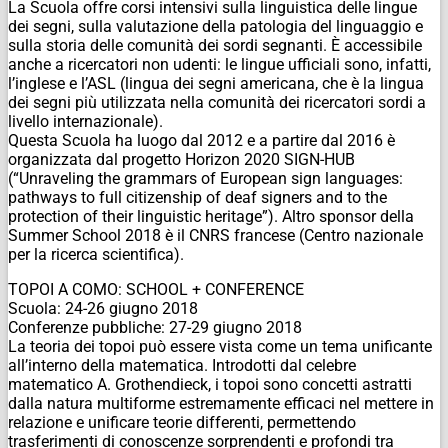
La Scuola offre corsi intensivi sulla linguistica delle lingue
dei segni, sulla valutazione della patologia del linguaggio e
sulla storia delle comunità dei sordi segnanti. È accessibile
anche a ricercatori non udenti: le lingue ufficiali sono, infatti,
l’inglese e l’ASL (lingua dei segni americana, che è la lingua
dei segni più utilizzata nella comunità dei ricercatori sordi a
livello internazionale).
Questa Scuola ha luogo dal 2012 e a partire dal 2016 è
organizzata dal progetto Horizon 2020 SIGN-HUB
(“Unraveling the grammars of European sign languages:
pathways to full citizenship of deaf signers and to the
protection of their linguistic heritage”). Altro sponsor della
Summer School 2018 è il CNRS francese (Centro nazionale
per la ricerca scientifica).
TOPOI A COMO: SCHOOL + CONFERENCE
Scuola: 24-26 giugno 2018
Conferenze pubbliche: 27-29 giugno 2018
La teoria dei topoi può essere vista come un tema unificante
all’interno della matematica. Introdotti dal celebre
matematico A. Grothendieck, i topoi sono concetti astratti
dalla natura multiforme estremamente efficaci nel mettere in
relazione e unificare teorie differenti, permettendo
trasferimenti di conoscenze sorprendenti e profondi tra