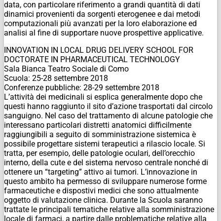
data, con particolare riferimento a grandi quantità di dati
dinamici provenienti da sorgenti eterogenee e dai metodi
computazionali più avanzati per la loro elaborazione ed
analisi al fine di supportare nuove prospettive applicative.
INNOVATION IN LOCAL DRUG DELIVERY SCHOOL FOR
DOCTORATE IN PHARMACEUTICAL TECHNOLOGY
Sala Bianca Teatro Sociale di Como
Scuola: 25-28 settembre 2018
Conferenze pubbliche: 28-29 settembre 2018
L’attività dei medicinali si esplica generalmente dopo che
questi hanno raggiunto il sito d’azione trasportati dal circolo
sanguigno. Nel caso del trattamento di alcune patologie che
interessano particolari distretti anatomici difficilmente
raggiungibili a seguito di somministrazione sistemica è
possibile progettare sistemi terapeutici a rilascio locale. Si
tratta, per esempio, delle patologie oculari, dell’orecchio
interno, della cute e del sistema nervoso centrale nonché di
ottenere un “targeting” attivo ai tumori. L’innovazione in
questo ambito ha permesso di sviluppare numerose forme
farmaceutiche e dispostivi medici che sono attualmente
oggetto di valutazione clinica. Durante la Scuola saranno
trattate le principali tematiche relative alla somministrazione
locale di farmaci, a partire dalle problematiche relative alla