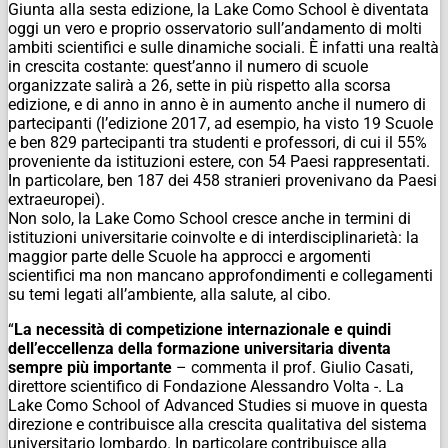
Giunta alla sesta edizione, la Lake Como School è diventata
oggi un vero e proprio osservatorio sull’andamento di molti
ambiti scientifici e sulle dinamiche sociali. È infatti una realtà
in crescita costante: quest’anno il numero di scuole
organizzate salirà a 26, sette in più rispetto alla scorsa
edizione, e di anno in anno è in aumento anche il numero di
partecipanti (l’edizione 2017, ad esempio, ha visto 19 Scuole
e ben 829 partecipanti tra studenti e professori, di cui il 55%
proveniente da istituzioni estere, con 54 Paesi rappresentati.
In particolare, ben 187 dei 458 stranieri provenivano da Paesi
extraeuropei).
Non solo, la Lake Como School cresce anche in termini di
istituzioni universitarie coinvolte e di interdisciplinarietà: la
maggior parte delle Scuole ha approcci e argomenti
scientifici ma non mancano approfondimenti e collegamenti
su temi legati all’ambiente, alla salute, al cibo.
“
La necessità di competizione internazionale e quindi
dell’eccellenza della formazione universitaria diventa
sempre più importante
– commenta il prof. Giulio Casati,
direttore scientifico di Fondazione Alessandro Volta -. La
Lake Como School of Advanced Studies si muove in questa
direzione e contribuisce alla crescita qualitativa del sistema
universitario lombardo. In particolare contribuisce alla