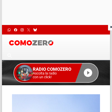
RADIO COMOZERO
Ascolta la radio
con un click!