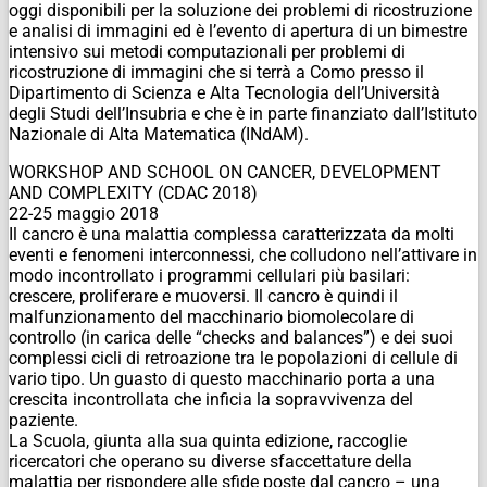
oggi disponibili per la soluzione dei problemi di ricostruzione
e analisi di immagini ed è l’evento di apertura di un bimestre
intensivo sui metodi computazionali per problemi di
ricostruzione di immagini che si terrà a Como presso il
Dipartimento di Scienza e Alta Tecnologia dell’Università
degli Studi dell’Insubria e che è in parte finanziato dall’Istituto
Nazionale di Alta Matematica (INdAM).
WORKSHOP AND SCHOOL ON CANCER, DEVELOPMENT
AND COMPLEXITY (CDAC 2018)
22-25 maggio 2018
Il cancro è una malattia complessa caratterizzata da molti
eventi e fenomeni interconnessi, che colludono nell’attivare in
modo incontrollato i programmi cellulari più basilari:
crescere, proliferare e muoversi. Il cancro è quindi il
malfunzionamento del macchinario biomolecolare di
controllo (in carica delle “checks and balances”) e dei suoi
complessi cicli di retroazione tra le popolazioni di cellule di
vario tipo. Un guasto di questo macchinario porta a una
crescita incontrollata che inficia la sopravvivenza del
paziente.
La Scuola, giunta alla sua quinta edizione, raccoglie
ricercatori che operano su diverse sfaccettature della
malattia per rispondere alle sfide poste dal cancro – una