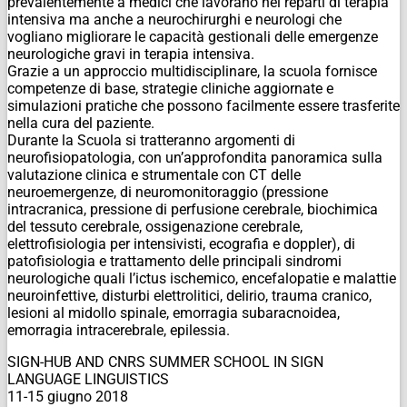
prevalentemente a medici che lavorano nei reparti di terapia
intensiva ma anche a neurochirurghi e neurologi che
vogliano migliorare le capacità gestionali delle emergenze
neurologiche gravi in terapia intensiva.
Grazie a un approccio multidisciplinare, la scuola fornisce
competenze di base, strategie cliniche aggiornate e
simulazioni pratiche che possono facilmente essere trasferite
nella cura del paziente.
Durante la Scuola si tratteranno argomenti di
neurofisiopatologia, con un’approfondita panoramica sulla
valutazione clinica e strumentale con CT delle
neuroemergenze, di neuromonitoraggio (pressione
intracranica, pressione di perfusione cerebrale, biochimica
del tessuto cerebrale, ossigenazione cerebrale,
elettrofisiologia per intensivisti, ecografia e doppler), di
patofisiologia e trattamento delle principali sindromi
neurologiche quali l’ictus ischemico, encefalopatie e malattie
neuroinfettive, disturbi elettrolitici, delirio, trauma cranico,
lesioni al midollo spinale, emorragia subaracnoidea,
emorragia intracerebrale, epilessia.
SIGN-HUB AND CNRS SUMMER SCHOOL IN SIGN
LANGUAGE LINGUISTICS
11-15 giugno 2018