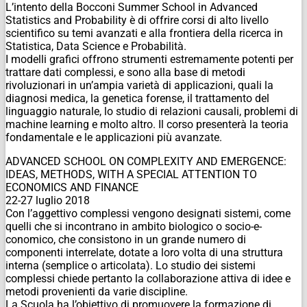
L’intento della Bocconi Summer School in Advanced
Statistics and Probability è di offrire corsi di alto livello
scientifico su temi avanzati e alla frontiera della ricerca in
Statistica, Data Science e Probabilità.
I modelli grafici offrono strumenti estremamente potenti per
trattare dati complessi, e sono alla base di metodi
rivoluzionari in un’ampia varietà di applicazioni, quali la
diagnosi medica, la genetica forense, il trattamento del
linguaggio naturale, lo studio di relazioni causali, problemi di
machine learning e molto altro. Il corso presenterà la teoria
fondamentale e le applicazioni più avanzate.
ADVANCED SCHOOL ON COMPLEXITY AND EMERGENCE:
IDEAS, METHODS, WITH A SPECIAL ATTENTION TO
ECONOMICS AND FINANCE
22-27 luglio 2018
Con l’aggettivo complessi vengono designati sistemi, come
quelli che si incontrano in ambito biologico o socio-­e-
conomico, che consistono in un grande numero di
componenti interrelate, dotate a loro volta di una struttura
interna (semplice o articolata). Lo studio dei sistemi
complessi chiede pertanto la collaborazione attiva di idee e
metodi provenienti da varie discipline.
La Scuola ha l’obiettivo di promuovere la formazione di