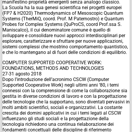
manifestino proprietà emergenti senza analogo classico.
La Scuola ha la sua genesi scientifica nei progetti europei
(FP7 & H2020) Thermodynamics of Mesoscopic Quantum
Systems (TherMiQ, coord. Prof. M Paternostro) e Quantum
Probes for Complex Systems (QuProCS, coord Prof.ssa S.
Maniscalco), il cui denominatore comune è quello di
sviluppare e consolidare nuovi approcci interdisciplinari per
esplorare, caratterizzare e sfruttare per nuove applicazioni,
sistemi complessi che mostrino comportamento quantistico,
e che lo mantengano al di fuori delle condizioni di equilibrio.
COMPUTER SUPPORTED COOPERATIVE WORK:
FOUNDATIONS, METHODS AND TECHNOLOGIES
27-31 agosto 2018
Dopo l’introduzione dell’acronimo CSCW (Computer
Supported Cooperative Work) negli ultimi anni ‘80, i temi
connessi con la comprensione di come la collaborazione sia
gestita in diverse condizioni di lavoro e con la progettazione
delle tecnologie che la supportano, sono diventati pervasivi in
molti ambiti scientifici, sociali e organizzativi. La costante
crescita dei domini applicativi in cui i temi legati al CSCW
influenzano gli studi sociali e la progettazione della
tecnologia richiedono una continua rielaborazione dei
fondamenti concettuali delle discipline di riferimento