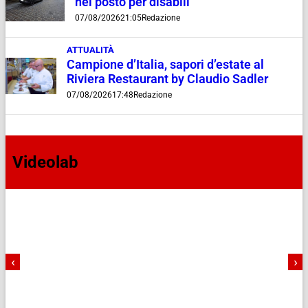
nel posto per disabili
07/08/2026
21:05
Redazione
ATTUALITÀ
Campione d’Italia, sapori d’estate al
Riviera Restaurant by Claudio Sadler
07/08/2026
17:48
Redazione
Videolab
‹
›