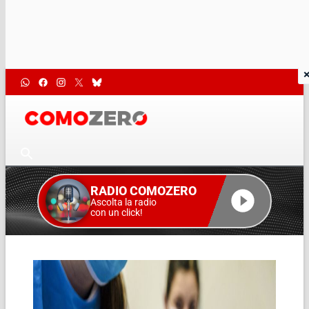
RADIO COMOZERO
Ascolta la radio
con un click!