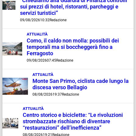
“Chiediamo alla Guardia di Finanza controlli
sui prezzi di hotel, ristoranti, parcheggi e
servizi turistici”
09/08/2026
10:32
Redazione
ATTUALITÀ
Como, il caldo non molla: possibili dei
temporali ma si boccheggerà fino a
Ferragosto
09/08/2026
07:45
Redazione
ATTUALITÀ
Monte San Primo, ciclista cade lungo la
discesa verso Bellagio
08/08/2026
19:37
Redazione
ATTUALITÀ
Centro storico e biciclette: “Le rivoluzioni
strombazzate rischiano di diventare
“restaurazioni” dell’inefficienza”
08/08/2026
19:21
Redazione