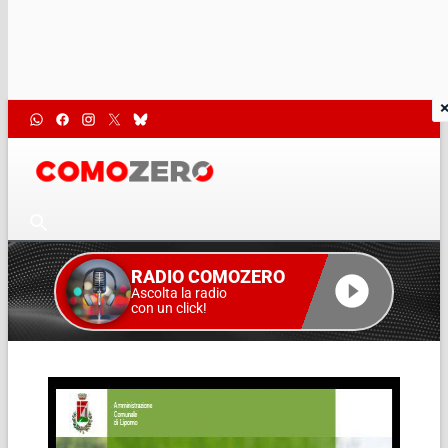
RADIO COMOZERO
Ascolta la radio
con un click!