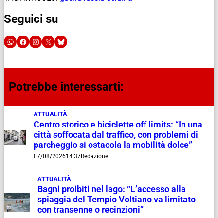
Seguici su
Potrebbe interessarti:
ATTUALITÀ
Centro storico e biciclette off limits: “In una
città soffocata dal traffico, con problemi di
parcheggio si ostacola la mobilità dolce”
07/08/2026
14:37
Redazione
ATTUALITÀ
Bagni proibiti nel lago: “L’accesso alla
spiaggia del Tempio Voltiano va limitato
con transenne o recinzioni”