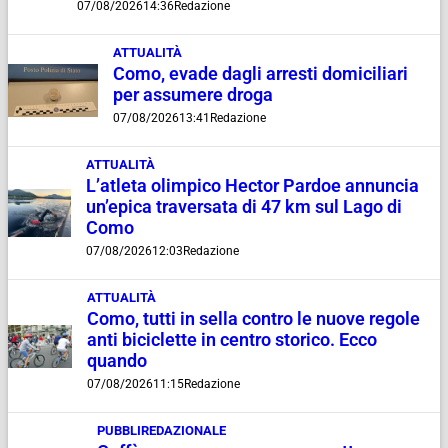
07/08/2026
14:36
Redazione
ATTUALITÀ
Como, evade dagli arresti domiciliari
per assumere droga
07/08/2026
13:41
Redazione
ATTUALITÀ
L’atleta olimpico Hector Pardoe annuncia
un’epica traversata di 47 km sul Lago di
Como
07/08/2026
12:03
Redazione
ATTUALITÀ
Como, tutti in sella contro le nuove regole
anti biciclette in centro storico. Ecco
quando
07/08/2026
11:15
Redazione
PUBBLIREDAZIONALE