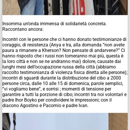
Insomma un’onda immensa di solidarietà concreta.
Raccontano ancora:
Incontri con le persone che ci hanno donato testimonianze di
coraggio, di resistenza (Anya e Ira, alla domanda “non avete
paura a rimanere a Kherson? Non pensate di andarvene?” Ci
hanno risposto che i russi non torneranno mai più, questa è
la loro città e non se ne andranno mai) dolore, causate dai
lunghi mesi dell’occupazione russa della città (abbiamo
raccolto testimonianza di violenza fisica diretta alle persone);
incontri di sguardi durante la distribuzione del cibo a 2000
persone circa, dalle 10 alle 15 di domenica, parole semplici,
“vi vogliamo bene”, e sorrisi ; momenti di tensione per
garantire a tutti la porzione di cibo; incontri tra noi volontari e
padre Ihor Boyko per condividere le impressioni; con il
diacono Agostino e Pacomio e padre Ivan.