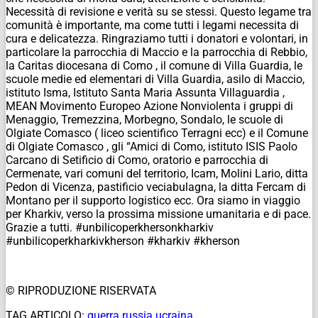
Necessità di revisione e verità su se stessi. Questo legame tra
comunità è importante, ma come tutti i legami necessita di
cura e delicatezza. Ringraziamo tutti i donatori e volontari, in
particolare la parrocchia di Maccio e la parrocchia di Rebbio,
la Caritas diocesana di Como , il comune di Villa Guardia, le
scuole medie ed elementari di Villa Guardia, asilo di Maccio,
istituto Isma, Istituto Santa Maria Assunta Villaguardia ,
MEAN Movimento Europeo Azione Nonviolenta i gruppi di
Menaggio, Tremezzina, Morbegno, Sondalo, le scuole di
Olgiate Comasco ( liceo scientifico Terragni ecc) e il Comune
di Olgiate Comasco , gli “Amici di Como, istituto ISIS Paolo
Carcano di Setificio di Como, oratorio e parrocchia di
Cermenate, vari comuni del territorio, Icam, Molini Lario, ditta
Pedon di Vicenza, pastificio veciabulagna, la ditta Fercam di
Montano per il supporto logistico ecc. Ora siamo in viaggio
per Kharkiv, verso la prossima missione umanitaria e di pace.
Grazie a tutti. #unbilicoperkhersonkharkiv
#unbilicoperkharkivkherson #kharkiv #kherson
© RIPRODUZIONE RISERVATA
TAG ARTICOLO:
guerra russia ucraina