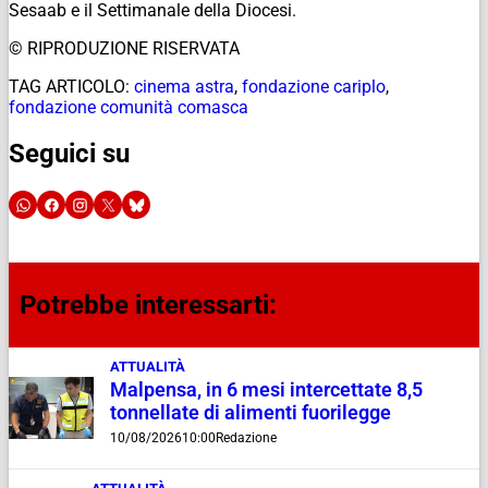
Sesaab e il Settimanale della Diocesi.
© RIPRODUZIONE RISERVATA
TAG ARTICOLO:
cinema astra
,
fondazione cariplo
,
fondazione comunità comasca
Seguici su
Potrebbe interessarti:
ATTUALITÀ
Malpensa, in 6 mesi intercettate 8,5
tonnellate di alimenti fuorilegge
10/08/2026
10:00
Redazione