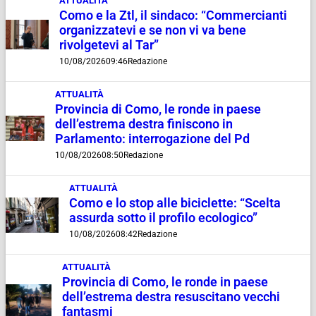
ATTUALITÀ
Como e la Ztl, il sindaco: “Commercianti
organizzatevi e se non vi va bene
rivolgetevi al Tar”
10/08/2026
09:46
Redazione
ATTUALITÀ
Provincia di Como, le ronde in paese
dell’estrema destra finiscono in
Parlamento: interrogazione del Pd
10/08/2026
08:50
Redazione
ATTUALITÀ
Como e lo stop alle biciclette: “Scelta
assurda sotto il profilo ecologico”
10/08/2026
08:42
Redazione
ATTUALITÀ
Provincia di Como, le ronde in paese
dell’estrema destra resuscitano vecchi
fantasmi