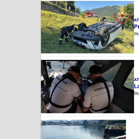
AT
Pr
06
AT
La
06