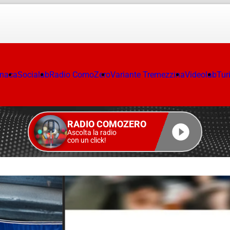
onaca
Socialab
Radio ComoZero
Variante Tremezzina
Videolab
Tur
RADIO COMOZERO
Ascolta la radio
con un click!