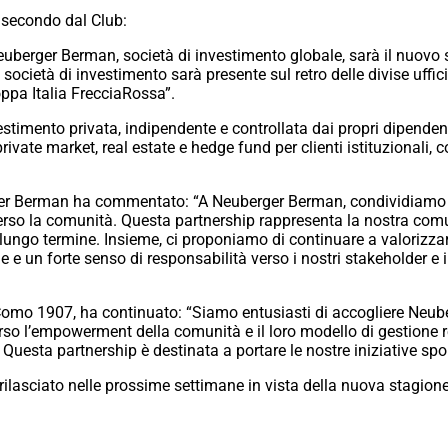
 secondo dal Club:
berger Berman, società di investimento globale, sarà il nuovo sp
società di investimento sarà presente sul retro delle divise uffic
Coppa Italia FrecciaRossa”.
timento privata, indipendente e controllata dai propri dipendenti
rivate market, real estate e hedge fund per clienti istituzionali, co
er Berman ha commentato: “A Neuberger Berman, condividiamo 
o verso la comunità. Questa partnership rappresenta la nostra c
lungo termine. Insieme, ci proponiamo di continuare a valorizzare 
e un forte senso di responsabilità verso i nostri stakeholder e i 
omo 1907, ha continuato: “Siamo entusiasti di accogliere Neu
erso l’empowerment della comunità e il loro modello di gestione 
esta partnership è destinata a portare le nostre iniziative sport
 rilasciato nelle prossime settimane in vista della nuova stagion