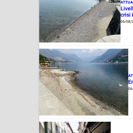
ATTUA
Livel
crisi 
06/08/
AT
E
06