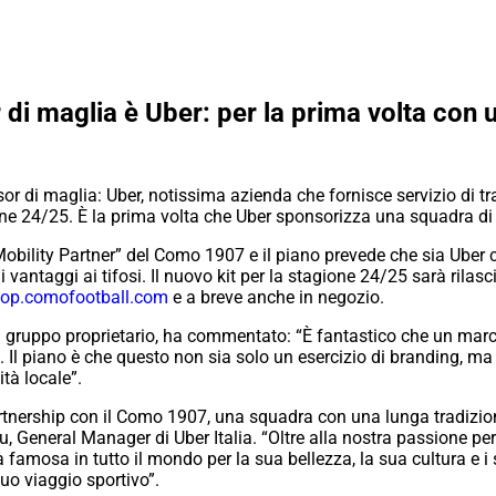
i maglia è Uber: per la prima volta con u
 di maglia: Uber, notissima azienda che fornisce servizio di tr
one 24/25. È la prima volta che Uber sponsorizza una squadra di ca
 Mobility Partner” del Como 1907 e il piano prevede che sia Uber
i vantaggi ai tifosi. Il nuovo kit per la stagione 24/25 sarà rila
hop.comofootball.com
e a breve anche in negozio.
 gruppo proprietario, ha commentato: “È fantastico che un march
. Il piano è che questo non sia solo un esercizio di branding, ma
tà locale”.
tnership con il Como 1907, una squadra con una lunga tradizione
, General Manager di Uber Italia. “Oltre alla nostra passione pe
famosa in tutto il mondo per la sua bellezza, la sua cultura e i
uo viaggio sportivo”.