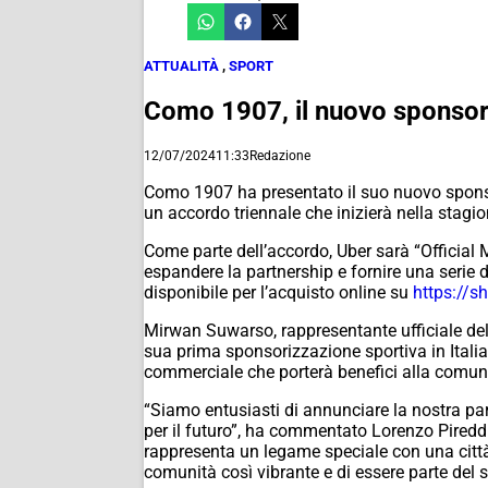
ATTUALITÀ
,
SPORT
Como 1907, il nuovo sponsor d
12/07/2024
11:33
Redazione
Como 1907 ha presentato il suo nuovo sponsor
un accordo triennale che inizierà nella stagi
Come parte dell’accordo, Uber sarà “Official
espandere la partnership e fornire una serie d
disponibile per l’acquisto online su
https://s
Mirwan Suwarso, rappresentante ufficiale del
sua prima sponsorizzazione sportiva in Italia
commerciale che porterà benefici alla comuni
“Siamo entusiasti di annunciare la nostra par
per il futuro”, ha commentato Lorenzo Pireddu
rappresenta un legame speciale con una città 
comunità così vibrante e di essere parte del s