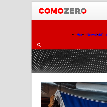
Home
Newslab
Cr