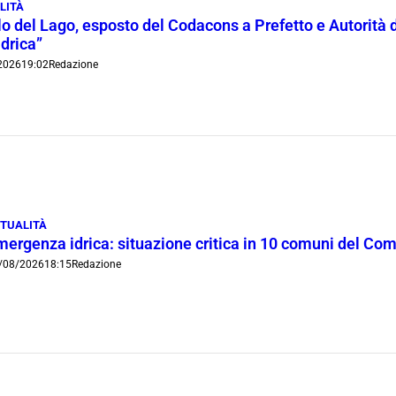
LITÀ
lo del Lago, esposto del Codacons a Prefetto e Autorità d
idrica”
2026
19:02
Redazione
TUALITÀ
mergenza idrica: situazione critica in 10 comuni del Co
/08/2026
18:15
Redazione