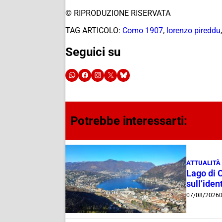
© RIPRODUZIONE RISERVATA
TAG ARTICOLO:
Como 1907
,
lorenzo pireddu
Seguici su
Potrebbe interessarti:
ATTUALITÀ
Lago di 
sull’ident
07/08/2026
0