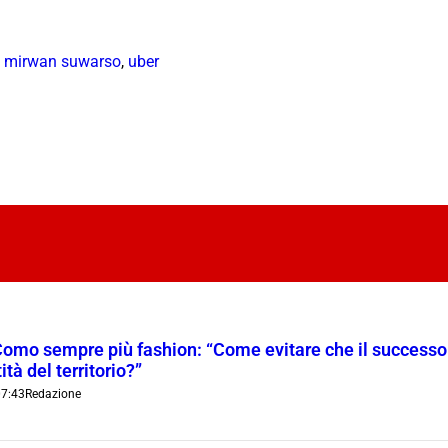
,
mirwan suwarso
,
uber
Como sempre più fashion: “Come evitare che il successo t
ità del territorio?”
7:43
Redazione