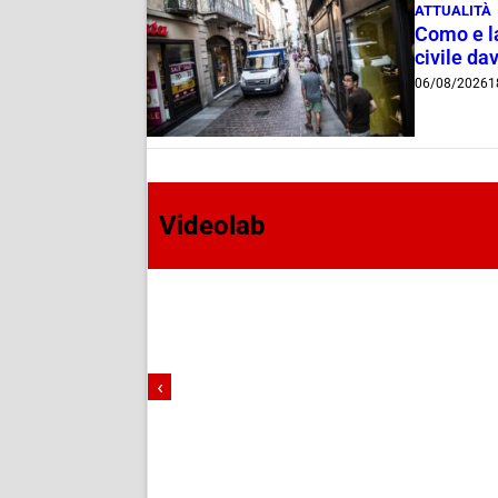
ATTUALITÀ
Como e la
civile dav
06/08/2026
1
Videolab
‹