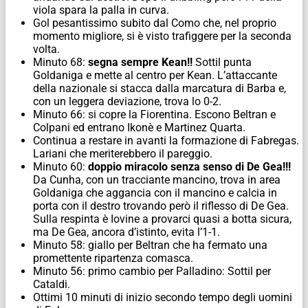
viola spara la palla in curva.
Gol pesantissimo subito dal Como che, nel proprio
momento migliore, si è visto trafiggere per la seconda
volta.
Minuto 68:
segna sempre Kean!!
Sottil punta
Goldaniga e mette al centro per Kean. L’attaccante
della nazionale si stacca dalla marcatura di Barba e,
con un leggera deviazione, trova lo 0-2.
Minuto 66: si copre la Fiorentina. Escono Beltran e
Colpani ed entrano Ikonè e Martinez Quarta.
Continua a restare in avanti la formazione di Fabregas.
Lariani che meriterebbero il pareggio.
Minuto 60:
doppio miracolo senza senso di De Gea!!!
Da Cunha, con un tracciante mancino, trova in area
Goldaniga che aggancia con il mancino e calcia in
porta con il destro trovando però il riflesso di De Gea.
Sulla respinta è Iovine a provarci quasi a botta sicura,
ma De Gea, ancora d’istinto, evita l’1-1.
Minuto 58: giallo per Beltran che ha fermato una
promettente ripartenza comasca.
Minuto 56: primo cambio per Palladino: Sottil per
Cataldi.
Ottimi 10 minuti di inizio secondo tempo degli uomini