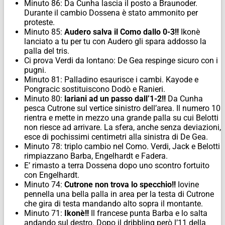
Minuto 86: Da Cunha lascia il posto a Braunoder.
Durante il cambio Dossena è stato ammonito per
proteste.
Minuto 85:
Audero salva il Como dallo 0-3!!
Ikonè
lanciato a tu per tu con Audero gli spara addosso la
palla del tris.
Ci prova Verdi da lontano: De Gea respinge sicuro con i
pugni.
Minuto 81: Palladino esaurisce i cambi. Kayode e
Pongracic sostituiscono Dodò e Ranieri.
Minuto 80:
lariani ad un passo dall’1-2!!
Da Cunha
pesca Cutrone sul vertice sinistro dell’area. Il numero 10
rientra e mette in mezzo una grande palla su cui Belotti
non riesce ad arrivare. La sfera, anche senza deviazioni,
esce di pochissimi centimetri alla sinistra di De Gea.
Minuto 78: triplo cambio nel Como. Verdi, Jack e Belotti
rimpiazzano Barba, Engelhardt e Fadera.
E’ rimasto a terra Dossena dopo uno scontro fortuito
con Engelhardt.
Minuto 74:
Cutrone non trova lo specchio!!
Iovine
pennella una bella palla in area per la testa di Cutrone
che gira di testa mandando alto sopra il montante.
Minuto 71:
Ikonè!!
Il francese punta Barba e lo salta
andando sul destro. Dopo il dribbling però l’11 della