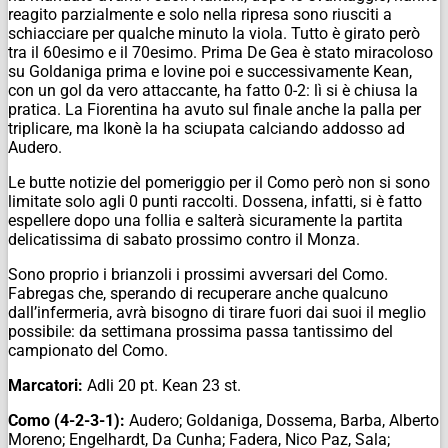
reagito parzialmente e solo nella ripresa sono riusciti a
schiacciare per qualche minuto la viola. Tutto è girato però
tra il 60esimo e il 70esimo. Prima De Gea è stato miracoloso
su Goldaniga prima e Iovine poi e successivamente Kean,
con un gol da vero attaccante, ha fatto 0-2: lì si è chiusa la
pratica. La Fiorentina ha avuto sul finale anche la palla per
triplicare, ma Ikonè la ha sciupata calciando addosso ad
Audero.
Le butte notizie del pomeriggio per il Como però non si sono
limitate solo agli 0 punti raccolti. Dossena, infatti, si è fatto
espellere dopo una follia e salterà sicuramente la partita
delicatissima di sabato prossimo contro il Monza.
Sono proprio i brianzoli i prossimi avversari del Como.
Fabregas che, sperando di recuperare anche qualcuno
dall’infermeria, avrà bisogno di tirare fuori dai suoi il meglio
possibile: da settimana prossima passa tantissimo del
campionato del Como.
Marcatori:
Adli 20 pt. Kean 23 st.
Como (4-2-3-1):
Audero; Goldaniga, Dossema, Barba, Alberto
Moreno; Engelhardt, Da Cunha; Fadera, Nico Paz, Sala;