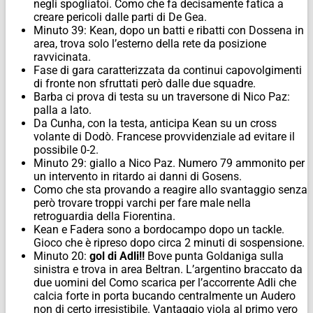
negli spogliatoi. Como che fa decisamente fatica a
creare pericoli dalle parti di De Gea.
Minuto 39: Kean, dopo un batti e ribatti con Dossena in
area, trova solo l’esterno della rete da posizione
ravvicinata.
Fase di gara caratterizzata da continui capovolgimenti
di fronte non sfruttati però dalle due squadre.
Barba ci prova di testa su un traversone di Nico Paz:
palla a lato.
Da Cunha, con la testa, anticipa Kean su un cross
volante di Dodò. Francese provvidenziale ad evitare il
possibile 0-2.
Minuto 29: giallo a Nico Paz. Numero 79 ammonito per
un intervento in ritardo ai danni di Gosens.
Como che sta provando a reagire allo svantaggio senza
però trovare troppi varchi per fare male nella
retroguardia della Fiorentina.
Kean e Fadera sono a bordocampo dopo un tackle.
Gioco che è ripreso dopo circa 2 minuti di sospensione.
Minuto 20:
gol di Adli!!
Bove punta Goldaniga sulla
sinistra e trova in area Beltran. L’argentino braccato da
due uomini del Como scarica per l’accorrente Adli che
calcia forte in porta bucando centralmente un Audero
non di certo irresistibile. Vantaggio viola al primo vero