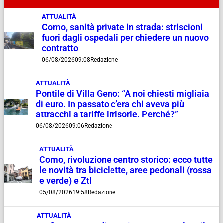
ATTUALITÀ
Como, sanità private in strada: striscioni
fuori dagli ospedali per chiedere un nuovo
contratto
06/08/2026
09:08
Redazione
ATTUALITÀ
Pontile di Villa Geno: “A noi chiesti migliaia
di euro. In passato c’era chi aveva più
attracchi a tariffe irrisorie. Perché?”
06/08/2026
09:06
Redazione
ATTUALITÀ
Como, rivoluzione centro storico: ecco tutte
le novità tra biciclette, aree pedonali (rossa
e verde) e Ztl
05/08/2026
19:58
Redazione
ATTUALITÀ