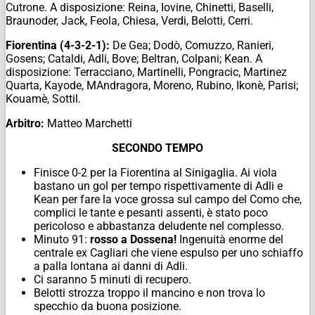
Cutrone. A disposizione: Reina, Iovine, Chinetti, Baselli,
Braunoder, Jack, Feola, Chiesa, Verdi, Belotti, Cerri.
Fiorentina (4-3-2-1):
De Gea; Dodò, Comuzzo, Ranieri,
Gosens; Cataldi, Adli, Bove; Beltran, Colpani; Kean. A
disposizione: Terracciano, Martinelli, Pongracic, Martinez
Quarta, Kayode, MAndragora, Moreno, Rubino, Ikonè, Parisi;
Kouamè, Sottil.
Arbitro:
Matteo Marchetti
SECONDO TEMPO
Finisce 0-2 per la Fiorentina al Sinigaglia. Ai viola
bastano un gol per tempo rispettivamente di Adli e
Kean per fare la voce grossa sul campo del Como che,
complici le tante e pesanti assenti, è stato poco
pericoloso e abbastanza deludente nel complesso.
Minuto 91:
rosso a Dossena!
Ingenuità enorme del
centrale ex Cagliari che viene espulso per uno schiaffo
a palla lontana ai danni di Adli.
Ci saranno 5 minuti di recupero.
Belotti strozza troppo il mancino e non trova lo
specchio da buona posizione.