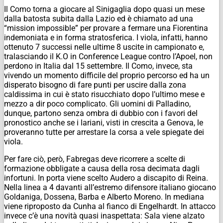
Il Como torna a giocare al Sinigaglia dopo quasi un mese
dalla batosta subita dalla Lazio ed è chiamato ad una
“mission impossible” per provare a fermare una Fiorentina
indemoniata e in forma stratosferica. I viola, infatti, hanno
ottenuto 7 successi nelle ultime 8 uscite in campionato e,
tralasciando il K.O in Conference League contro l’Apoel, non
perdono in Italia dal 15 settembre. Il Como, invece, sta
vivendo un momento difficile del proprio percorso ed ha un
disperato bisogno di fare punti per uscire dalla zona
caldissima in cui è stato risucchiato dopo l’ultimo mese e
mezzo a dir poco complicato. Gli uomini di Palladino,
dunque, partono senza ombra di dubbio con i favori del
pronostico anche se i lariani, visti in crescita a Genova, le
proveranno tutte per arrestare la corsa a vele spiegate dei
viola.
Per fare ciò, però, Fabregas deve ricorrere a scelte di
formazione obbligate a causa della rosa decimata dagli
infortuni. In porta viene scelto Audero a discapito di Reina.
Nella linea a 4 davanti all’estremo difensore italiano giocano
Goldaniga, Dossena, Barba e Alberto Moreno. In mediana
viene riproposto da Cunha al fianco di Engelhardt. In attacco
invece c’è una novità quasi inaspettata: Sala viene alzato