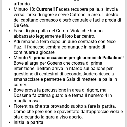
affondo.
Minuto 18:
Cutrone!!
Fadera recupera palla, si invola
verso l’area di rigore e serve Cutrone in area. Il destro
del capitano comasco è però centrale e facile preda di
De Gea.
Fase di giro palla del Como. Viola che hanno
abbassato leggermente il loro baricentro.
Adi rimane a terra dopo un duro contrasto con Nico
Paz. Il francese sembra comunque in grado di
continuare a giocare.
Minuto 9:
prima occasione per gli uomini di Palladino!!
Bove allarga per Gosens che crossa di prima
intenzione. Beltran arriva in ritardo sul pallone per
questione di centesimi di secondo, Audero riesce a
smanacciare e permette a Sala di mettere la palla in
corner.
Bove prova la percussione in area di rigore, ma
Dossena fa ottima guardia e ferma il numero 4 in
maglia rossa.
Fiorentina che sta provando subito a fare la partita.
Como che però non è spaventato dall’approccio viola e
sta giocando la gara a viso aperto.
Inizia la partita