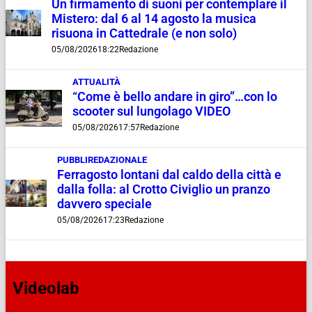
Un firmamento di suoni per contemplare il
Mistero: dal 6 al 14 agosto la musica
risuona in Cattedrale (e non solo)
05/08/2026
18:22
Redazione
ATTUALITÀ
“Come è bello andare in giro”…con lo
scooter sul lungolago VIDEO
05/08/2026
17:57
Redazione
PUBBLIREDAZIONALE
Ferragosto lontani dal caldo della città e
dalla folla: al Crotto Civiglio un pranzo
davvero speciale
05/08/2026
17:23
Redazione
Videolab