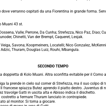
e dove verranno ospitati da una Fiorentina in grande forma. Serv
o Muani 43 st.
ossena, Valle; Perrone, Da Cunha; Strefezza, Nico Paz, Diao; Cutr
aunoder, Chinetti, Van der Brempt, Caqueret, Lesjak.
 Veiga, Savona; Koopmeiners, Locatelli; Nico Gonzalez, McKennie,
c, Adzic, Thuram, Douglas Luiz, Rouhi, Mbangula.
SECONDO TEMPO
 doppietta di Kolo Muani. Altra sconfitta evitabile per il Como a c
a la prende in cielo sul corner di Strefezza, ma il suo colpo di t
!
Il francese spiazza Butez aprendo il piatto destro. Juventus di 
z travolge Gatti in uscita alta e Abisso indica il dischetto.
ostretto a fermare Thuram lanciato in contropiede.
ato al monitor. Si torna a giocare.
tocco di mano in area di Gatti.