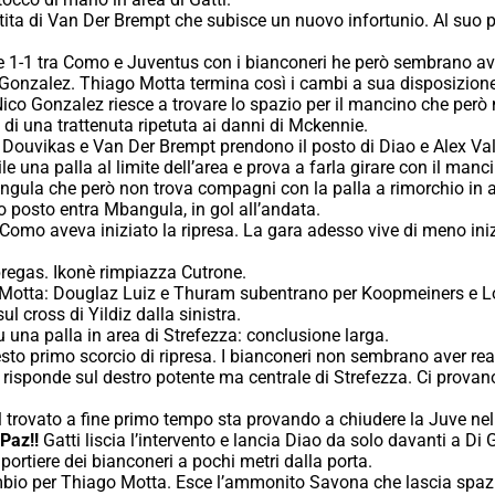
tita di Van Der Brempt che subisce un nuovo infortunio. Al suo 
 1-1 tra Como e Juventus con i bianconeri he però sembrano aver
Gonzalez. Thiago Motta termina così i cambi a sua disposizione
 Nico Gonzalez riesce a trovare lo spazio per il mancino che però
 di una trattenuta ripetuta ai danni di Mckennie.
Douvikas e Van Der Brempt prendono il posto di Diao e Alex Val
una palla al limite dell’area e prova a farla girare con il mancino
gula che però non trova compagni con la palla a rimorchio in a
uo posto entra Mbangula, in gol all’andata.
l Como aveva iniziato la ripresa. La gara adesso vive di meno ini
egas. Ikonè rimpiazza Cutrone.
Motta: Douglaz Luiz e Thuram subentrano per Koopmeiners e Loc
 cross di Yildiz dalla sinistra.
 una palla in area di Strefezza: conclusione larga.
sto primo scorcio di ripresa. I bianconeri non sembrano aver re
 risponde sul destro potente ma centrale di Strefezza. Ci provan
ol trovato a fine primo tempo sta provando a chiudere la Juve n
Paz!!
Gatti liscia l’intervento e lancia Diao da solo davanti a Di G
 portiere dei bianconeri a pochi metri dalla porta.
io per Thiago Motta. Esce l’ammonito Savona che lascia spazio