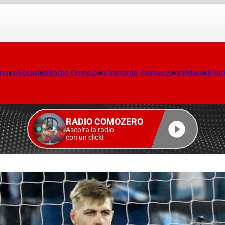
onaca
Socialab
Radio ComoZero
Variante Tremezzina
Videolab
Tur
RADIO COMOZERO
Ascolta la radio
con un click!