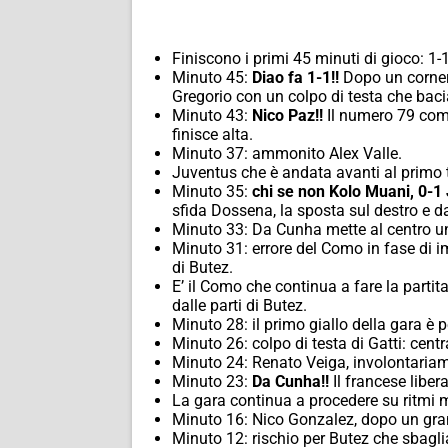
Finiscono i primi 45 minuti di gioco: 1-
Minuto 45:
Diao fa 1-1!!
Dopo un corner
Gregorio con un colpo di testa che baci
Minuto 43:
Nico Paz!!
Il numero 79 coma
finisce alta.
Minuto 37: ammonito Alex Valle.
Juventus che è andata avanti al primo t
Minuto 35:
chi se non Kolo Muani, 0-1 
sfida Dossena, la sposta sul destro e da
Minuto 33: Da Cunha mette al centro un
Minuto 31: errore del Como in fase di i
di Butez.
E’ il Como che continua a fare la parti
dalle parti di Butez.
Minuto 28: il primo giallo della gara è 
Minuto 26: colpo di testa di Gatti: centr
Minuto 24: Renato Veiga, involontariam
Minuto 23:
Da Cunha!!
Il francese libera
La gara continua a procedere su ritmi m
Minuto 16: Nico Gonzalez, dopo un grand
Minuto 12: rischio per Butez che sbaglia