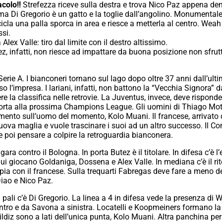
colo!!
Strefezza riceve sulla destra e trova Nico Paz appena dent
ma Di Gregorio è un gatto e la toglie dall’angolino. Monumental
icla una palla sporca in area e riesce a metterla al centro. We
si.
Alex Valle: tiro dal limite con il destro altissimo.
z, infatti, non riesce ad impattare da buona posizione non sfrutt
ie A. I bianconeri tornano sul lago dopo oltre 37 anni dall’ulti
so l’impresa. I lariani, infatti, non battono la “Vecchia Signora
a classifica nelle retrovie. La Juventus, invece, deve rispondere 
 porta alla prossima Champions League. Gli uomini di Thiago Mo
amento sull’uomo del momento, Kolo Muani. Il francese, arrivato 
uova maglia e vuole trascinare i suoi ad un altro successo. Il C
 poi pensare a colpire la retroguardia bianconera.
ara contro il Bologna. In porta Butez è il titolare. In difesa c’è 
 lui giocano Goldaniga, Dossena e Alex Valle. In mediana c’è il 
 con il francese. Sulla trequarti Fabregas deve fare a meno dello
iao e Nico Paz.
 pali c’è Di Gregorio. La linea a 4 in difesa vede la presenza di
tro e da Savona a sinistra. Locatelli e Koopmeiners formano l
ldiz sono a lati dell’unica punta, Kolo Muani. Altra panchina pe