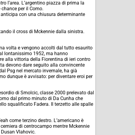
ro l’area. L’argentino piazza di prima la
e chance per il Como.
ah anticipa con una chiusura determinante
ando il cross di Mckennie dalla sinistra.
ma volta e vengono accolti dal tutto esaurito
” dal lontanissimo 1952, ma hanno
alla vittoria della Fiorentina di ieri contro
tta devono dare seguito alla convincente
dal Psg nel mercato invernale, ha già
omo dunque è avvisato: per diventare eroi per
l’esordio di Smolcic, classe 2000 prelevato dal
ritorno dal primo minuto di Da Cunha che
 squalificato Fadera. Il terzetto alle spalle
 Weah come terzino destro. L’americano è
a cerniera di centrocampo mentre Mckennie
r Dusan Vlahovic.