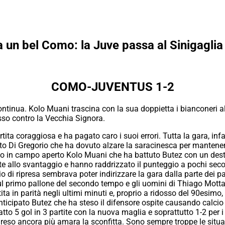
ga un bel Como: la Juve passa al Sinigaglia
COMO-JUVENTUS 1-2
tinua. Kolo Muani trascina con la sua doppietta i bianconeri alla
so contro la Vecchia Signora.
tita coraggiosa e ha pagato caro i suoi errori. Tutta la gara, inf
 Di Gregorio che ha dovuto alzare la saracinesca per mantener
to in campo aperto Kolo Muani che ha battuto Butez con un destr
allo svantaggio e hanno raddrizzato il punteggio a pochi second
izio di ripresa sembrava poter indirizzare la gara dalla parte dei 
 sul primo pallone del secondo tempo e gli uomini di Thiago Motta s
ita in parità negli ultimi minuti e, proprio a ridosso del 90esim
icipato Butez che ha steso il difensore ospite causando calcio di
tto 5 gol in 3 partite con la nuova maglia e soprattutto 1-2 per i s
eso ancora più amara la sconfitta. Sono sempre troppe le situaz