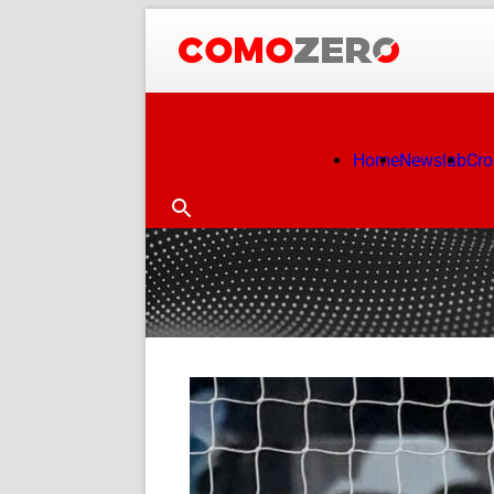
Home
Newslab
Cr