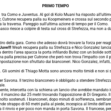
PRIMO TEMPO
1 tra Como e Juventus. Al gol di Kolo Muani ha risposto all’ultim
, Cutrone recupera palla su Koopmeiners e crossa sul secondo p
a la traversa. Pareggio sull’ultima azione di tempo per il Como.
sco riesce a colpire di testa sul cross di Strefezza, ma non a da
iro della gara. Como che adesso dovrà trovare la forza per reagir
Juve!!!
Weah recupera palla su Strefezza e Nico Gonzalez lancia
 dentro l’area spacca la porta infilando Butez con un bolide sott
a palla precisa per Cutrone che però non trova l’impatto con il
mpostazione non sfruttato dai bianconeri. Nico Gonzalez, infatti
ta. Gli uomini di Thiago Motta sono ancora molto timidi e non si 
per Savona. Il terzino bianconero è obbligato a stendere Strefezza 
ale.
ente, intercetta con la schiena un lancio che avrebbe mandato i
 il mancino dai 25 metri trovando l’opposizione di Di Gregorio. Il p
olto sostenuti. I bianconeri, dopo minuti di sofferenza, sembra
e strappo di 60 metri palla al piede, incespica al limite dell’ar
 il rinvio e per poco non manda in porta Savona. Il francese, per 