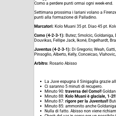
Como a perdere punti ormai ogni week-end.
Settimana prossima i lariani volano a Firenz
punti alla formazione di Palladino.
Marcatori:
Kolo Muani 35 pt. Diao 45 pt. Kol
Como (4-2-3-1):
Butez; Smolcic, Goldaniga, D
Douvikas, Fellipe Jack, Ikoné, Engelhardt, Br
Juventus (4-2-3-1):
Di Gregorio; Weah, Gatti,
Pinsoglio, Alberto, Kelly, Conceicao, Vlahovi
Arbitro:
Rosario Abisso
La Juve espugna il Sinigaglia grazie alla
Ci saranno 5 minuti di recupero.
Minuto 90:
traversa del Como!!
Goldanig
Minuto 88:
Kolo Muani è glaciale, 1-2!
Minuto 87:
rigore per la Juventus!!
Bute
Minuto 85: ammonito anche Goldaniga c
Nulla di fatto. Abisso non viene richiam
Check del var in corso per un possibile 