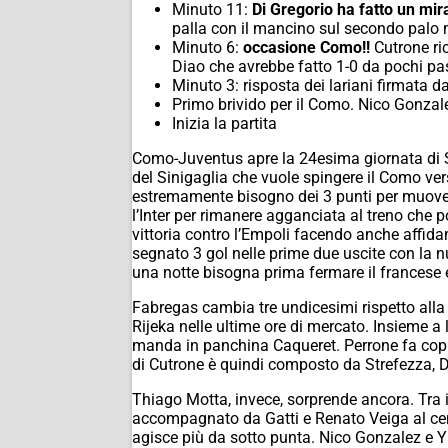
Minuto 11:
Di Gregorio ha fatto un mira
palla con il mancino sul secondo palo 
Minuto 6:
occasione Como!!
Cutrone ric
Diao che avrebbe fatto 1-0 da pochi pas
Minuto 3: risposta dei lariani firmata da 
Primo brivido per il Como. Nico Gonzale
Inizia la partita
Como-Juventus apre la 24esima giornata di Ser
del Sinigaglia che vuole spingere il Como ver
estremamente bisogno dei 3 punti per muovere l
l’Inter per rimanere agganciata al treno che
vittoria contro l’Empoli facendo anche affid
segnato 3 gol nelle prime due uscite con la n
una notte bisogna prima fermare il francese e
Fabregas cambia tre undicesimi rispetto alla g
Rijeka nelle ultime ore di mercato. Insieme a
manda in panchina Caqueret. Perrone fa coppia
di Cutrone è quindi composto da Strefezza, D
Thiago Motta, invece, sorprende ancora. Tra i
accompagnato da Gatti e Renato Veiga al cen
agisce più da sotto punta. Nico Gonzalez e Yi