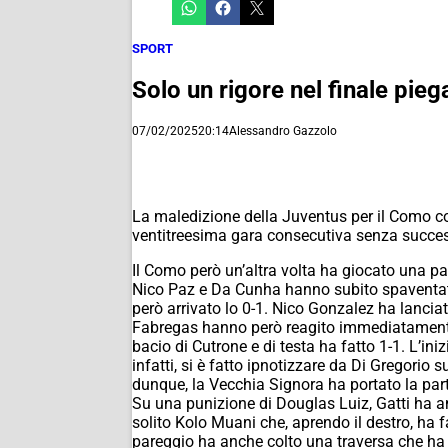
SPORT
Solo un rigore nel finale pie
07/02/2025
20:14
Alessandro Gazzolo
La maledizione della Juventus per il Como con
ventitreesima gara consecutiva senza succes
Il Como però un’altra volta ha giocato una par
Nico Paz e Da Cunha hanno subito spaventato
però arrivato lo 0-1. Nico Gonzalez ha lancia
Fabregas hanno però reagito immediatamente 
bacio di Cutrone e di testa ha fatto 1-1. L’in
infatti, si è fatto ipnotizzare da Di Gregorio
dunque, la Vecchia Signora ha portato la part
Su una punizione di Douglas Luiz, Gatti ha ant
solito Kolo Muani che, aprendo il destro, ha fa
pareggio ha anche colto una traversa che ha r