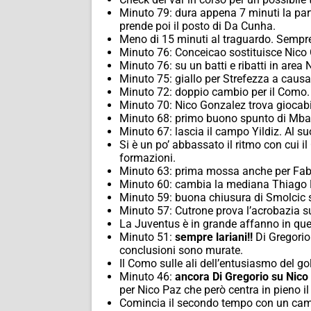
Minuto 79: dura appena 7 minuti la par
prende poi il posto di Da Cunha.
Meno di 15 minuti al traguardo. Sempre
Minuto 76: Conceicao sostituisce Nico 
Minuto 76: su un batti e ribatti in area
Minuto 75: giallo per Strefezza a causa
Minuto 72: doppio cambio per il Como. 
Minuto 70: Nico Gonzalez trova giocabile 
Minuto 68: primo buono spunto di Mban
Minuto 67: lascia il campo Yildiz. Al s
Si è un po’ abbassato il ritmo con cui i
formazioni.
Minuto 63: prima mossa anche per Fabr
Minuto 60: cambia la mediana Thiago 
Minuto 59: buona chiusura di Smolcic sul
Minuto 57: Cutrone prova l’acrobazia su
La Juventus è in grande affanno in que
Minuto 51:
sempre lariani!!
Di Gregorio
conclusioni sono murate.
Il Como sulle ali dell’entusiasmo del g
Minuto 46:
ancora Di Gregorio su Nico 
per Nico Paz che però centra in pieno il
Comincia il secondo tempo con un camb