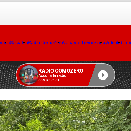
onaca
Socialab
Radio ComoZero
Variante Tremezzina
Videolab
Tur
RADIO COMOZERO
Ascolta la radio
con un click!