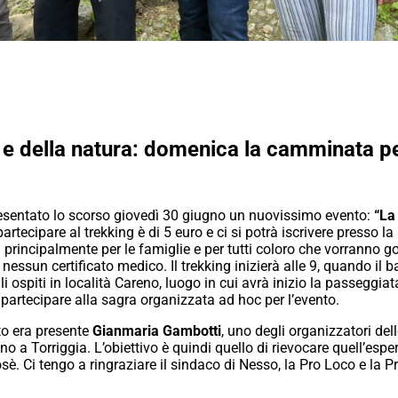
o e della natura: domenica la camminata p
presentato lo scorso giovedì 30 giugno un nuovissimo evento:
“La
tecipare al trekking è di 5 euro e ci si potrà iscrivere presso l
rincipalmente per le famiglie e per tutti coloro che vorranno go
ssun certificato medico. Il trekking inizierà alle 9, quando il bat
 ospiti in località Careno, luogo in cui avrà inizio la passeggiata 
partecipare alla sagra organizzata ad hoc per l’evento.
to era presente
Gianmaria Gambotti
, uno degli organizzatori del
 a Torriggia. L’obiettivo è quindi quello di rievocare quell’esper
sè. Ci tengo a ringraziare il sindaco di Nesso, la Pro Loco e la 