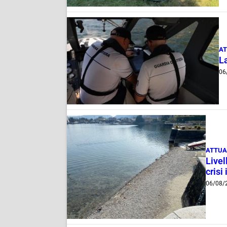
AT
La
06
ATTUA
Livel
crisi 
06/08/