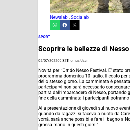
Newslab
,
Socialab
SPORT
Scoprire le bellezze di Ness
05/07/2022
09:32
Thomas Usan
Novità per l’Orrido Nesso Festival. E’ stato 
programma domenica 10 luglio. Il costo per par
dello stesso giorno. La camminata è pensata p
parteciparvi non sarà necessario consegnare ne
partirà dall’imbarcadero di Nesso, portando gli
fine della camminata i partecipanti potranno 
Alla presentazione di giovedì sul nuovo even
quando da ragazzi si faceva a nuoto da Careno
vorrà, sarà anche possibile fare il bagno a No
grossa mano in questi giorni”.