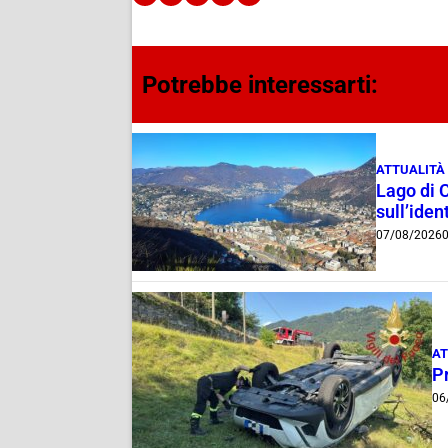
Potrebbe interessarti:
ATTUALITÀ
Lago di 
sull’ident
07/08/2026
0
AT
Pr
06