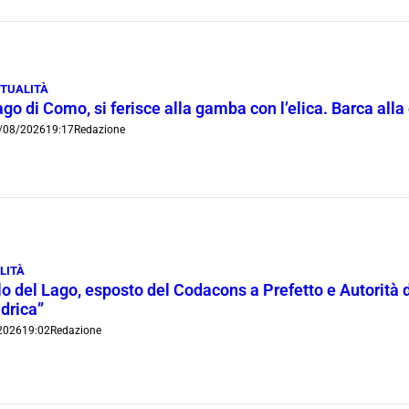
TUALITÀ
go di Como, si ferisce alla gamba con l’elica. Barca all
/08/2026
19:17
Redazione
LITÀ
lo del Lago, esposto del Codacons a Prefetto e Autorità d
idrica”
2026
19:02
Redazione