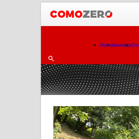
Home
Newslab
Cr