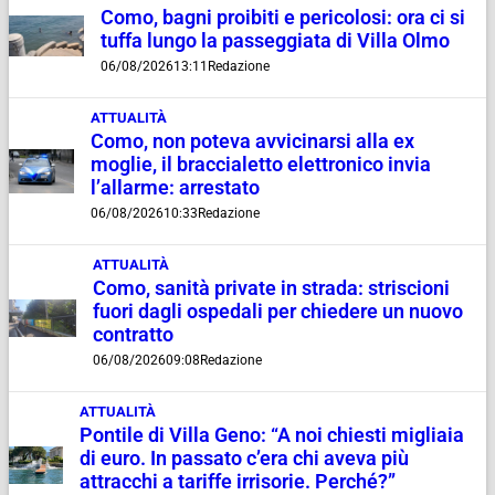
Como, bagni proibiti e pericolosi: ora ci si
tuffa lungo la passeggiata di Villa Olmo
06/08/2026
13:11
Redazione
ATTUALITÀ
Como, non poteva avvicinarsi alla ex
moglie, il braccialetto elettronico invia
l’allarme: arrestato
06/08/2026
10:33
Redazione
ATTUALITÀ
Como, sanità private in strada: striscioni
fuori dagli ospedali per chiedere un nuovo
contratto
06/08/2026
09:08
Redazione
ATTUALITÀ
Pontile di Villa Geno: “A noi chiesti migliaia
di euro. In passato c’era chi aveva più
attracchi a tariffe irrisorie. Perché?”