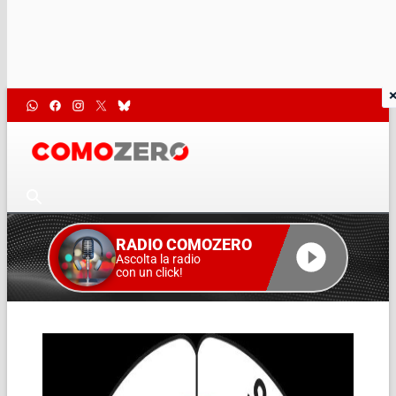
RADIO COMOZERO
Ascolta la radio
con un click!