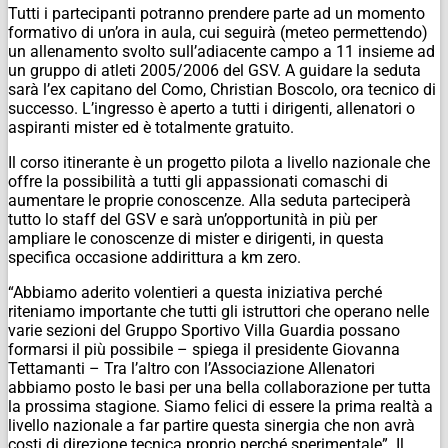
Tutti i partecipanti potranno prendere parte ad un momento
formativo di un’ora in aula, cui seguirà (meteo permettendo)
un allenamento svolto sull’adiacente campo a 11 insieme ad
un gruppo di atleti 2005/2006 del GSV. A guidare la seduta
sarà l’ex capitano del Como, Christian Boscolo, ora tecnico di
successo. L’ingresso è aperto a tutti i dirigenti, allenatori o
aspiranti mister ed è totalmente gratuito.
Il corso itinerante è un progetto pilota a livello nazionale che
offre la possibilità a tutti gli appassionati comaschi di
aumentare le proprie conoscenze. Alla seduta parteciperà
tutto lo staff del GSV e sarà un’opportunità in più per
ampliare le conoscenze di mister e dirigenti, in questa
specifica occasione addirittura a km zero.
“Abbiamo aderito volentieri a questa iniziativa perché
riteniamo importante che tutti gli istruttori che operano nelle
varie sezioni del Gruppo Sportivo Villa Guardia possano
formarsi il più possibile – spiega il presidente Giovanna
Tettamanti – Tra l’altro con l’Associazione Allenatori
abbiamo posto le basi per una bella collaborazione per tutta
la prossima stagione. Siamo felici di essere la prima realtà a
livello nazionale a far partire questa sinergia che non avrà
costi di direzione tecnica proprio perché sperimentale”. Il