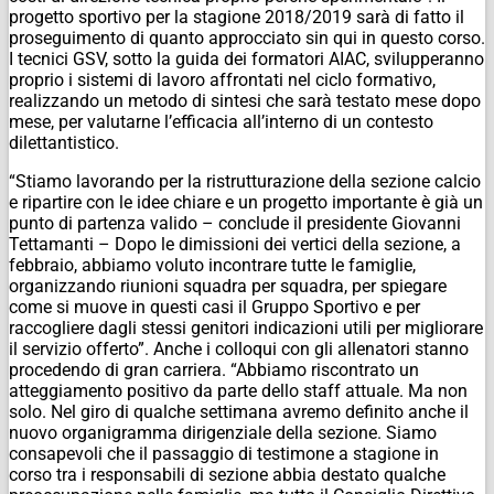
progetto sportivo per la stagione 2018/2019 sarà di fatto il
proseguimento di quanto approcciato sin qui in questo corso.
I tecnici GSV, sotto la guida dei formatori AIAC, svilupperanno
proprio i sistemi di lavoro affrontati nel ciclo formativo,
realizzando un metodo di sintesi che sarà testato mese dopo
mese, per valutarne l’efficacia all’interno di un contesto
dilettantistico.
“Stiamo lavorando per la ristrutturazione della sezione calcio
e ripartire con le idee chiare e un progetto importante è già un
punto di partenza valido – conclude il presidente Giovanni
Tettamanti – Dopo le dimissioni dei vertici della sezione, a
febbraio, abbiamo voluto incontrare tutte le famiglie,
organizzando riunioni squadra per squadra, per spiegare
come si muove in questi casi il Gruppo Sportivo e per
raccogliere dagli stessi genitori indicazioni utili per migliorare
il servizio offerto”. Anche i colloqui con gli allenatori stanno
procedendo di gran carriera. “Abbiamo riscontrato un
atteggiamento positivo da parte dello staff attuale. Ma non
solo. Nel giro di qualche settimana avremo definito anche il
nuovo organigramma dirigenziale della sezione. Siamo
consapevoli che il passaggio di testimone a stagione in
corso tra i responsabili di sezione abbia destato qualche