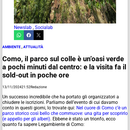
Newslab
,
Socialab
AMBIENTE
,
ATTUALITÀ
Como, il parco sul colle è un’oasi verde
a pochi minuti dal centro: e la visita fa il
sold-out in poche ore
13/11/2024
21:52
Redazione
Un successo incredibile che ha portato gli organizzatori a
chiudere le iscrizioni. Parliamo dell’evento di cui davamo
conto in questi giorni, lo trovate qui:
Nel cuore di Como c’è un
parco storico così bello che commuove: una gita per scoprirlo
(e appello per gli alberi)
. Ebbene è stato un trionfo, ecco
quanto fa sapere Legambiente di Como: