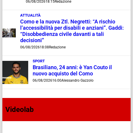
06/08/2026
18:15
Redazione
ATTUALITÀ
Como e la nuova Ztl. Negretti: “A rischio
l’accessibilità per disabili e anziani”. Gaddi:
“Disobbedienza civile davanti a tali
decisioni”
06/08/2026
18:08
Redazione
SPORT
Brasiliano, 24 anni: è Yan Couto il
nuovo acquisto del Como
06/08/2026
16:00
Alessandro Gazzolo
Videolab