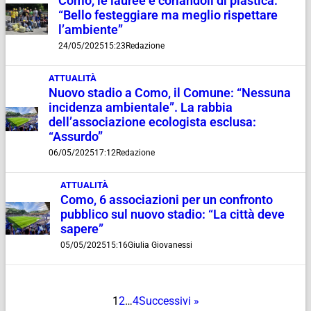
Como, le lauree e coriandoli di plastica:
“Bello festeggiare ma meglio rispettare
l’ambiente”
24/05/2025
15:23
Redazione
ATTUALITÀ
Nuovo stadio a Como, il Comune: “Nessuna
incidenza ambientale”. La rabbia
dell’associazione ecologista esclusa:
“Assurdo”
06/05/2025
17:12
Redazione
ATTUALITÀ
Como, 6 associazioni per un confronto
pubblico sul nuovo stadio: “La città deve
sapere”
05/05/2025
15:16
Giulia Giovanessi
1
2
…
4
Successivi »