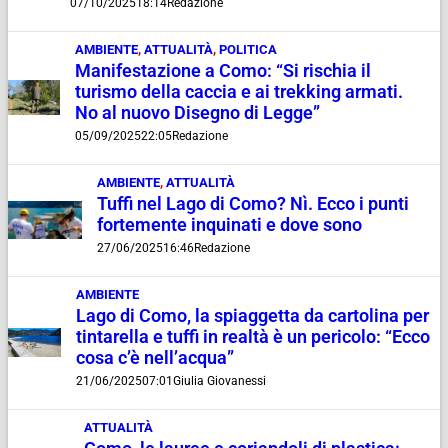
07/10/2025
18:14
Redazione
AMBIENTE
,
ATTUALITÀ
,
POLITICA
Manifestazione a Como: “Si rischia il
turismo della caccia e ai trekking armati.
No al nuovo Disegno di Legge”
05/09/2025
22:05
Redazione
AMBIENTE
,
ATTUALITÀ
Tuffi nel Lago di Como? Nì. Ecco i punti
fortemente inquinati e dove sono
27/06/2025
16:46
Redazione
AMBIENTE
Lago di Como, la spiaggetta da cartolina per
tintarella e tuffi in realtà è un pericolo: “Ecco
cosa c’è nell’acqua”
21/06/2025
07:01
Giulia Giovanessi
ATTUALITÀ