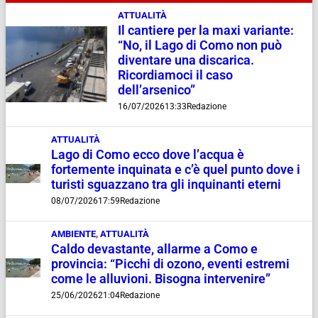
ATTUALITÀ
Il cantiere per la maxi variante:
“No, il Lago di Como non può
diventare una discarica.
Ricordiamoci il caso
dell’arsenico”
16/07/2026
13:33
Redazione
ATTUALITÀ
Lago di Como ecco dove l’acqua è
fortemente inquinata e c’è quel punto dove i
turisti sguazzano tra gli inquinanti eterni
08/07/2026
17:59
Redazione
AMBIENTE
,
ATTUALITÀ
Caldo devastante, allarme a Como e
provincia: “Picchi di ozono, eventi estremi
come le alluvioni. Bisogna intervenire”
25/06/2026
21:04
Redazione