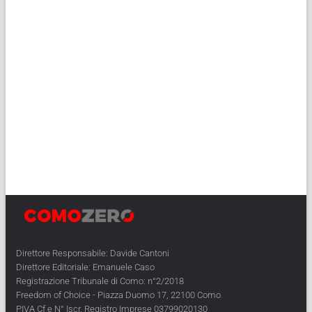
Direttore Responsabile: Davide Cantoni
Direttore Editoriale: Emanuele Caso
Registrazione Tribunale di Como: n°2/2018
Freedom of Choice - Piazza Duomo 17, 22100 Como
PIVA Cf e N° Iscr. Registro Imprese 03799020130