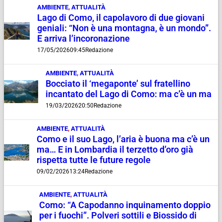
AMBIENTE
,
ATTUALITÀ
Lago di Como, il capolavoro di due giovani
geniali: “Non è una montagna, è un mondo”.
E arriva l’incoronazione
17/05/2026
09:45
Redazione
AMBIENTE
,
ATTUALITÀ
Bocciato il ‘megaponte’ sul fratellino
incantato del Lago di Como: ma c’è un ma
19/03/2026
20:50
Redazione
AMBIENTE
,
ATTUALITÀ
Como e il suo Lago, l’aria è buona ma c’è un
ma… E in Lombardia il terzetto d’oro già
rispetta tutte le future regole
09/02/2026
13:24
Redazione
AMBIENTE
,
ATTUALITÀ
Como: “A Capodanno inquinamento doppio
per i fuochi”. Polveri sottili e Biossido di