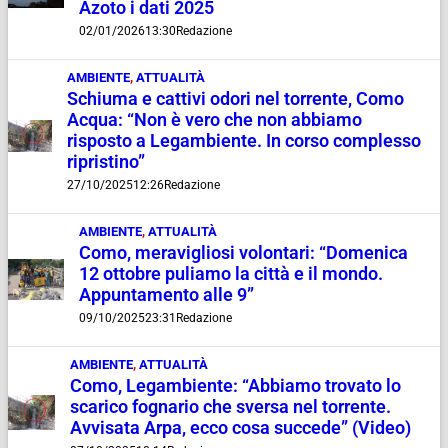
Azoto i dati 2025
02/01/2026
13:30
Redazione
AMBIENTE
,
ATTUALITÀ
Schiuma e cattivi odori nel torrente, Como
Acqua: “Non è vero che non abbiamo
risposto a Legambiente. In corso complesso
ripristino”
27/10/2025
12:26
Redazione
AMBIENTE
,
ATTUALITÀ
Como, meravigliosi volontari: “Domenica
12 ottobre puliamo la città e il mondo.
Appuntamento alle 9”
09/10/2025
23:31
Redazione
AMBIENTE
,
ATTUALITÀ
Como, Legambiente: “Abbiamo trovato lo
scarico fognario che sversa nel torrente.
Avvisata Arpa, ecco cosa succede” (Video)