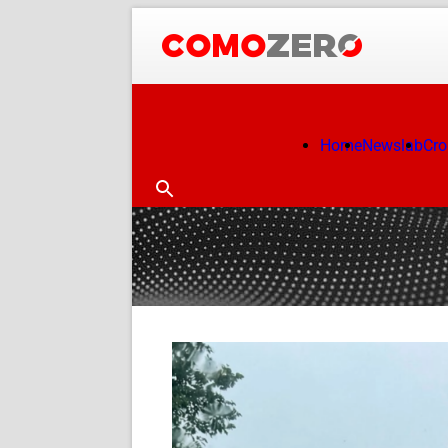
Home
Newslab
Cr