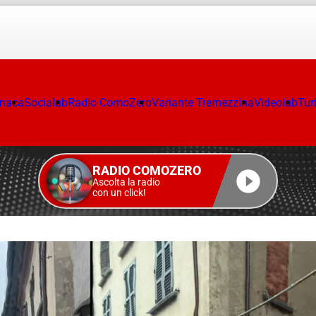
onaca
Socialab
Radio ComoZero
Variante Tremezzina
Videolab
Tur
RADIO COMOZERO
Ascolta la radio
con un click!