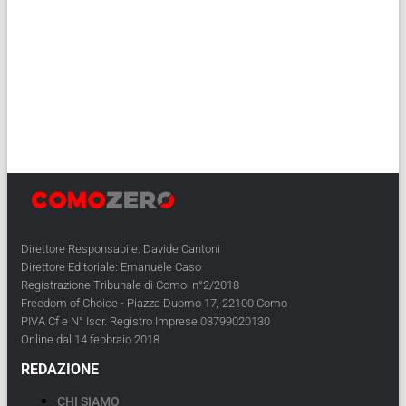
Direttore Responsabile: Davide Cantoni
Direttore Editoriale: Emanuele Caso
Registrazione Tribunale di Como: n°2/2018
Freedom of Choice - Piazza Duomo 17, 22100 Como
PIVA Cf e N° Iscr. Registro Imprese 03799020130
Online dal 14 febbraio 2018
REDAZIONE
CHI SIAMO