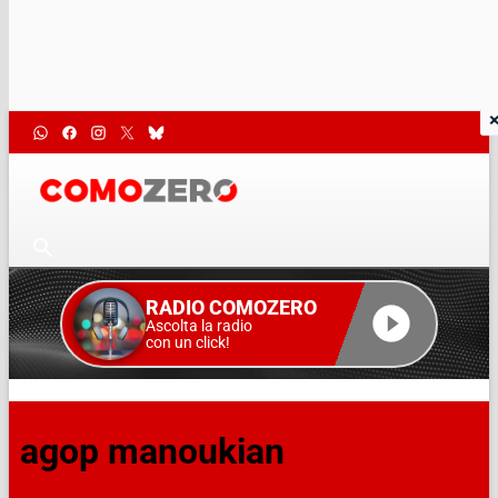
RADIO COMOZERO
Ascolta la radio
con un click!
agop manoukian