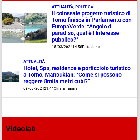
ATTUALITÀ
,
POLITICA
Il colossale progetto turistico di
Torno finisce in Parlamento con
EuropaVerde: “Angolo di
paradiso, qual è l’interesse
pubblico?”
15/03/2024
14:58
Redazione
ATTUALITÀ
Hotel, Spa, residenze e porticciolo turistico
a Torno. Manoukian: “Come si possono
reggere 8mila metri cubi?”
09/03/2024
23:44
Chiara Taiana
Videolab