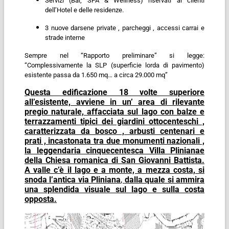
Servizi (Bar, SPA & Wellness) riservati ai clienti
dell’Hotel e delle residenze.
3 nuove darsene private , parcheggi , accessi carrai e
strade interne
Sempre nel “
Rapporto preliminare
” si legge:
“
Complessivamente la SLP (superficie lorda di pavimento)
esistente passa da 1.650 mq… a circa 29.000 mq
”
Questa edificazione 18 volte superiore
all’esistente, avviene in un’ area di rilevante
pregio naturale, affacciata sul lago con balze e
terrazzamenti tipici dei giardini ottocenteschi ,
caratterizzata da bosco , arbusti centenari e
prati , incastonata tra due monumenti nazionali ,
la leggendaria cinquecentesca Villa Pliniana
e
della Chiesa romanica di San Giovanni Battista.
A valle c’è il lago e a monte, a mezza costa, si
snoda l’antica via Pliniana
,
dalla quale si ammira
una splendida visuale sul lago e sulla costa
opposta.