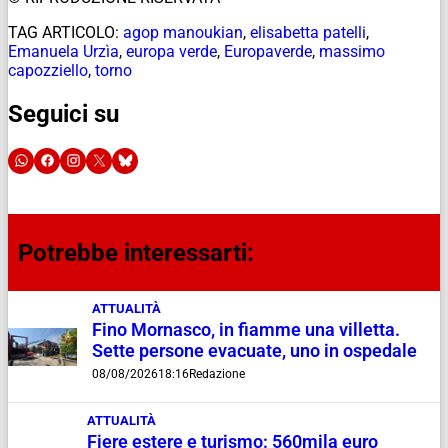
TAG ARTICOLO:
agop manoukian
,
elisabetta patelli
,
Emanuela Urzìa
,
europa verde
,
Europaverde
,
massimo
capozziello
,
torno
Seguici su
Potrebbe interessarti:
ATTUALITÀ
Fino Mornasco, in fiamme una villetta.
Sette persone evacuate, uno in ospedale
08/08/2026
18:16
Redazione
ATTUALITÀ
Fiere estere e turismo: 560mila euro