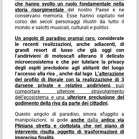
che hanno svolto un ruolo fondamentale nella
storia risorgimentale
del nostro Paese e ne
conservano memoria. Esse hanno ospitato nel
corso dei secoli personaggi illustri da tutto il
mondo e salotti musicali, culturali e politici.
Un angolo di paradiso oramai raro
, considerate
le recenti realizzazioni, anche adiacenti, di
grandi resort di lusso che già oggi con
l’andirivieni di motoscafi alterano il delicato
microecosistema e che per tutelare la privacy
degli ospiti precludono agli abitanti del luogo
l’accesso alla riva , anche dal lago
.
L’alterazione
del profilo di litorale con la realizzazione di 3
darsene private e relativo andirivieni
, può
comportare ulteriore stravolgimento
dell’ecosistema e una
ulteriore preclusione del
godimento della riva da parte dei cittadini
.
Questo angolo di paradiso, sinora sfuggito a
manipolazioni, si gode
anche
dalla
antica via
Pliniana stretta e ciottolata che nel piano di
intervento risulta oggetto di trasformazioni di
imprecisa finalità
.