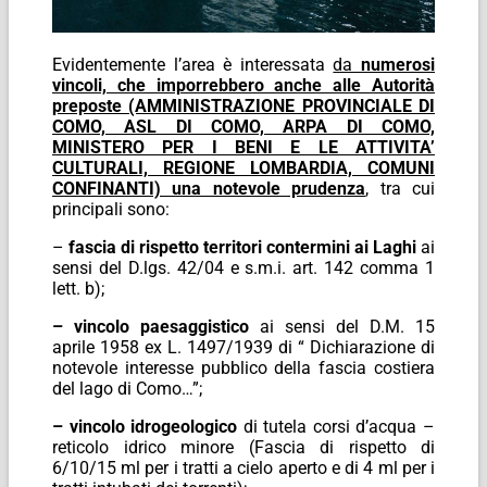
Evidentemente l’area è interessata
da
numerosi
vincoli, che imporrebbero anche alle Autorità
preposte (AMMINISTRAZIONE PROVINCIALE DI
COMO, ASL DI COMO, ARPA DI COMO,
MINISTERO PER I BENI E LE ATTIVITA’
CULTURALI, REGIONE LOMBARDIA, COMUNI
CONFINANTI) una notevole prudenza
, tra cui
principali sono:
–
fascia di rispetto territori contermini ai Laghi
ai
sensi del D.lgs. 42/04 e s.m.i. art. 142 comma 1
lett. b);
– vincolo paesaggistico
ai sensi del D.M. 15
aprile 1958 ex L. 1497/1939 di “ Dichiarazione di
notevole interesse pubblico della fascia costiera
del lago di Como…”;
– vincolo idrogeologico
di tutela corsi d’acqua –
reticolo idrico minore (Fascia di rispetto di
6/10/15 ml per i tratti a cielo aperto e di 4 ml per i