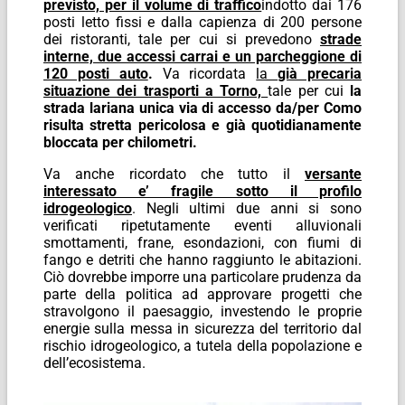
previsto, per il volume di traffico
indotto dai 176
posti letto fissi e dalla capienza di 200 persone
dei ristoranti, tale per cui si prevedono
strade
interne, due accessi carrai e un parcheggione di
120 posti auto
.
Va ricordata
la
già precaria
situazione dei trasporti a Torno,
tale per cui
la
strada lariana unica via di accesso da/per Como
risulta stretta pericolosa e già quotidianamente
bloccata per chilometri.
Va anche ricordato che tutto il
versante
interessato e’ fragile sotto il profilo
idrogeologico
. Negli ultimi due anni si sono
verificati ripetutamente eventi alluvionali
smottamenti, frane, esondazioni, con fiumi di
fango e detriti che hanno raggiunto le abitazioni.
Ciò dovrebbe imporre una particolare prudenza da
parte della politica ad approvare progetti che
stravolgono il paesaggio, investendo le proprie
energie sulla messa in sicurezza del territorio dal
rischio idrogeologico, a tutela della popolazione e
dell’ecosistema.