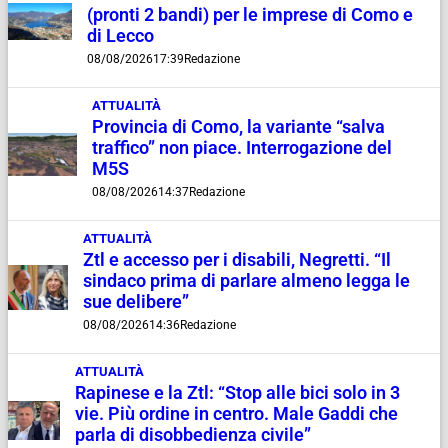
(pronti 2 bandi) per le imprese di Como e
di Lecco
08/08/2026
17:39
Redazione
ATTUALITÀ
Provincia di Como, la variante “salva
traffico” non piace. Interrogazione del
M5S
08/08/2026
14:37
Redazione
ATTUALITÀ
Ztl e accesso per i disabili, Negretti. “Il
sindaco prima di parlare almeno legga le
sue delibere”
08/08/2026
14:36
Redazione
ATTUALITÀ
Rapinese e la Ztl: “Stop alle bici solo in 3
vie. Più ordine in centro. Male Gaddi che
parla di disobbedienza civile”