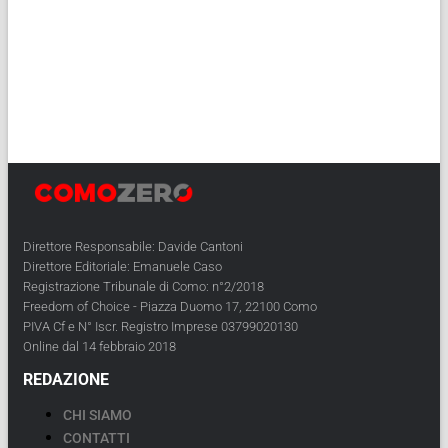
Direttore Responsabile: Davide Cantoni
Direttore Editoriale: Emanuele Caso
Registrazione Tribunale di Como: n°2/2018
Freedom of Choice - Piazza Duomo 17, 22100 Como
PIVA Cf e N° Iscr. Registro Imprese 03799020130
Online dal 14 febbraio 2018
REDAZIONE
CHI SIAMO
CONTATTI