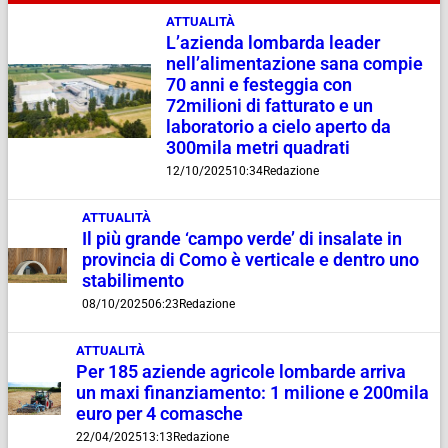
ATTUALITÀ
L’azienda lombarda leader
nell’alimentazione sana compie
70 anni e festeggia con
72milioni di fatturato e un
laboratorio a cielo aperto da
300mila metri quadrati
12/10/2025
10:34
Redazione
ATTUALITÀ
Il più grande ‘campo verde’ di insalate in
provincia di Como è verticale e dentro uno
stabilimento
08/10/2025
06:23
Redazione
ATTUALITÀ
Per 185 aziende agricole lombarde arriva
un maxi finanziamento: 1 milione e 200mila
euro per 4 comasche
22/04/2025
13:13
Redazione